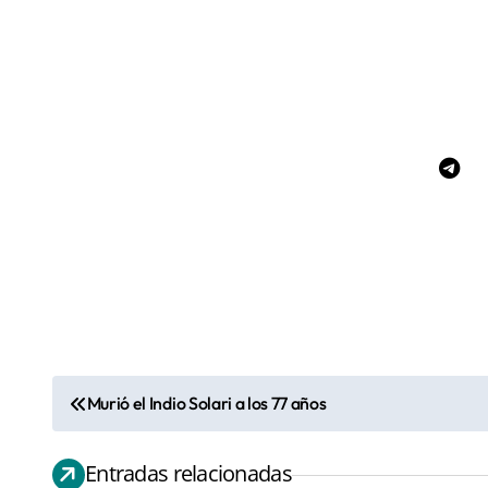
Murió el Indio Solari a los 77 años
N
a
Entradas relacionadas
v