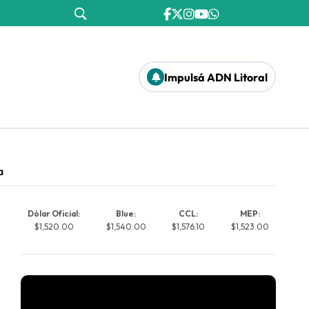
Impulsá ADN Litoral
a
Dólar Oficial:
Blue:
CCL:
MEP:
$1,520.00
$1,540.00
$1,576.10
$1,523.00