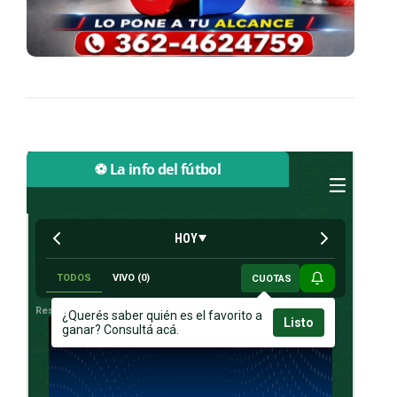
⚽ La info del fútbol