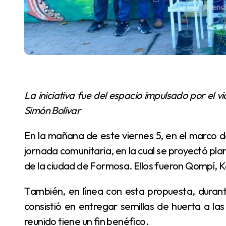
La iniciativa fue del espacio impulsado por el vicegobernador Eber Solís, que funciona en el barrio
Simón Bolívar
En la mañana de este viernes 5, en el marco del Día Mundial del Medio Ambiente, se realizó una
jornada comunitaria, en la cual se proyectó plan
de la ciudad de Formosa. Ellos fueron Qompí, Ka
También, en línea con esta propuesta, durante toda la jornada se gestionó un eco-canje, que
consistió en entregar semillas de huerta a l
reunido tiene un fin benéfico.