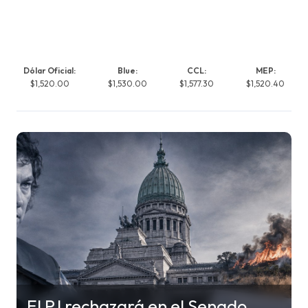
Dólar Oficial:
Blue:
CCL:
MEP:
$1,520.00
$1,530.00
$1,577.30
$1,520.40
El PJ rechazará en el Senado