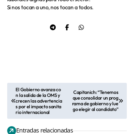
Si nos tocan a uno, nos tocan a todos.
El Gobierno avanza co
Capitanich: “Tenemos
N
n la salida de la OMS y
que consolidar un prog
crecen las advertencia
a
rama de gobierno y lue
s por el impacto sanita
go elegir al candidato”
v
rio internacional
e
g
Entradas relacionadas