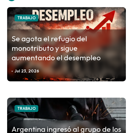
a
c
TRABAJO
i
ó
Se agota el refugio del
n
monotributo y sigue
d
aumentando el desempleo
e
e
Jul 23, 2026
n
t
r
a
TRABAJO
d
a
Argentina ingresó al grupo de los
s