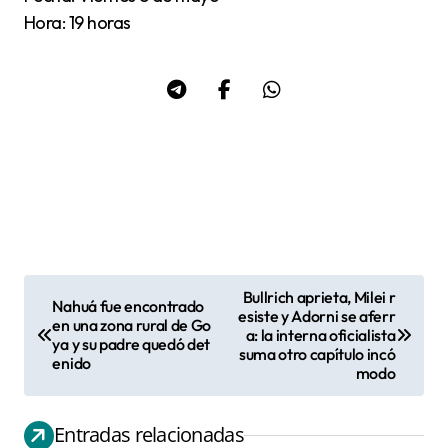
Hora: 19 horas
Bullrich aprieta, Milei r
Nahuá fue encontrado
N
esiste y Adorni se aferr
en una zona rural de Go
a: la interna oficialista
a
ya y su padre quedó det
suma otro capítulo incó
enido
v
modo
e
g
Entradas relacionadas