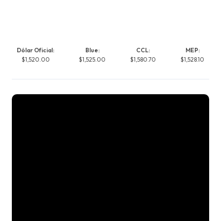
Dólar Oficial:
Blue:
CCL:
MEP:
$1,520.00
$1,525.00
$1,580.70
$1,528.10