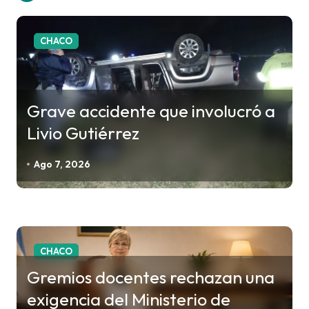
a
c
CHACO
i
ó
n
Grave accidente que involucró a
d
Livio Gutiérrez
e
e
Ago 7, 2026
n
t
r
a
CHACO
d
Gremios docentes rechazan una
a
exigencia del Ministerio de
s