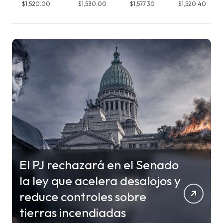
$1,520.00
$1,530.00
$1,577.30
$1,520.40
El PJ rechazará en el Senado
la ley que acelera desalojos y
reduce controles sobre
tierras incendiadas