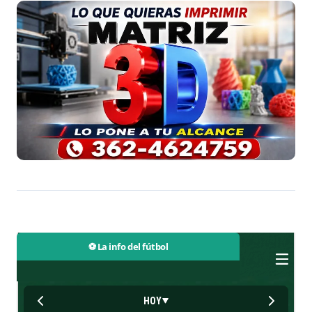
⚽ La info del fútbol