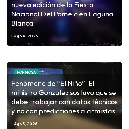
ó
nueva edición de la Fiesta
n
Nacional Del Pomelo en Laguna
d
Blanca
e
e
Ago 6, 2026
n
t
r
a
FORMOSA
d
Fenómeno de “El Niño”: El
a
ministro Gonzalez sostuvo que se
s
debe trabajar con datos técnicos
y no con predicciones alarmistas
Ago 5, 2026