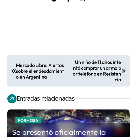
Un niño de 11 años inte
Mercado Libre: Alertas
N
ntó comprar un arma p
sobre el endeudamient
or teléfono en Resisten
a
o en Argentina
cia
v
e
Entradas relacionadas
g
a
c
FORMOSA
i
Se presentó oficialmente la