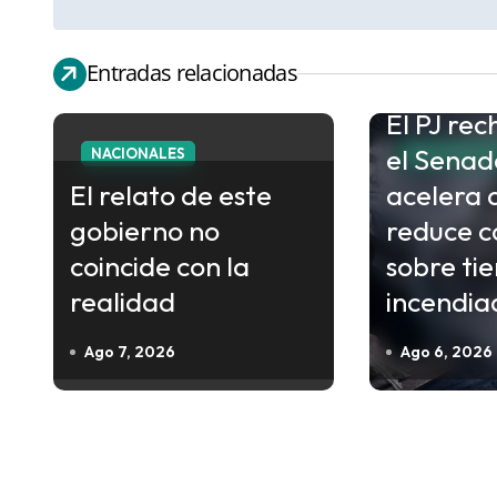
a
v
e
Entradas relacionadas
g
El PJ re
a
el Senad
NACIONALES
NACIONALE
c
El relato de este
acelera 
i
gobierno no
reduce c
ó
coincide con la
sobre tie
n
realidad
incendia
d
e
Ago 7, 2026
Ago 6, 2026
e
n
t
r