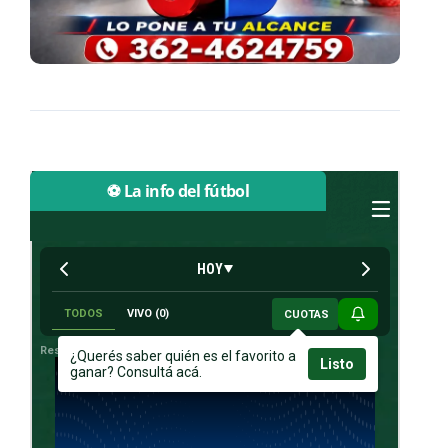
⚽ La info del fútbol