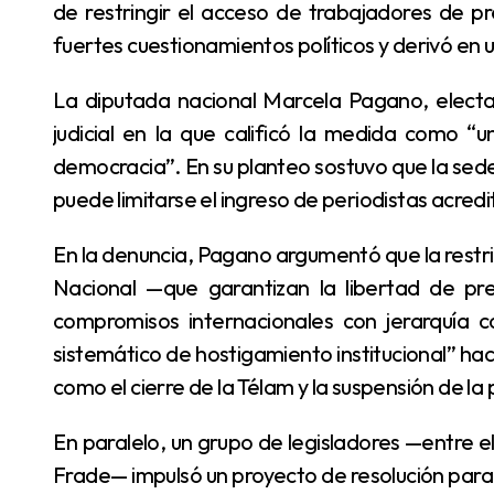
de restringir el acceso de trabajadores de 
fuertes cuestionamientos políticos y derivó en 
La diputada nacional Marcela Pagano, electa por el oficialismo en 2023, presentó una acción
judicial en la que calificó la medida como “
democracia”. En su planteo sostuvo que la sed
puede limitarse el ingreso de periodistas acred
En la denuncia, Pagano argumentó que la restricción vulnera los artículos 14 y 32 de la Constitución
Nacional —que garantizan la libertad de p
compromisos internacionales con jerarquía co
sistemático de hostigamiento institucional” haci
como el cierre de la Télam y la suspensión de la 
En paralelo, un grupo de legisladores —entre ellos Esteban Paulón, Maximiliano Ferraro y Mónica
Frade— impulsó un proyecto de resolución para e