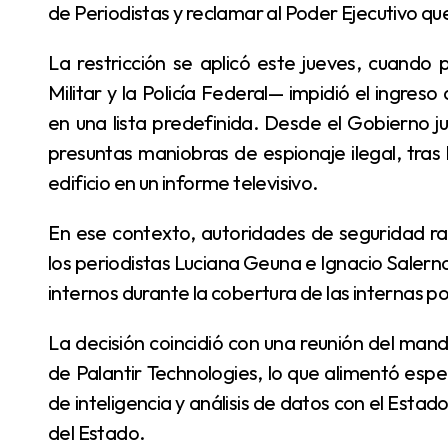
de Periodistas y reclamar al Poder Ejecutivo que
La restricción se aplicó este jueves, cuando personal de seguridad —dependiente de la Casa
Militar y la Policía Federal— impidió el ingre
en una lista predefinida. Desde el Gobierno ju
presuntas maniobras de espionaje ilegal, tras 
edificio en un informe televisivo.
En ese contexto, autoridades de seguridad radicaron una denuncia ante el juez Ariel Lijo contra
los periodistas Luciana Geuna e Ignacio Salerno
internos durante la cobertura de las internas pol
La decisión coincidió con una reunión del mandatario con el empresario Peter Thiel, cofundador
de Palantir Technologies, lo que alimentó esp
de inteligencia y análisis de datos con el Estad
del Estado.