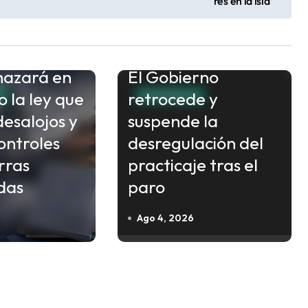
res en la isla
chazará en
El Gobierno
o la ley que
retrocede y
S
NACIONALES
desalojos y
suspende la
ontroles
desregulación del
rras
practicaje tras el
das
paro
Ago 4, 2026