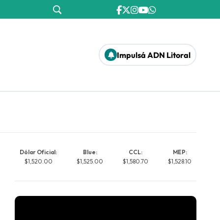
Impulsá ADN Litoral
Dólar Oficial:
Blue:
CCL:
MEP:
$1,520.00
$1,525.00
$1,580.70
$1,528.10