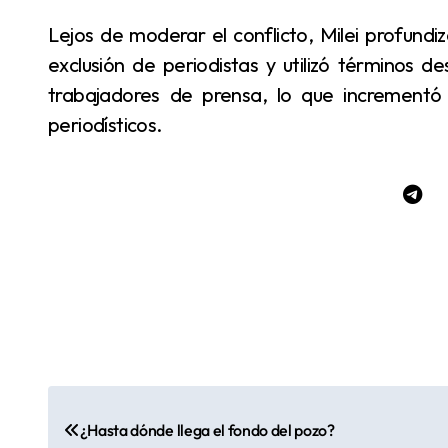
Lejos de moderar el conflicto, Milei profundizó su postura en redes sociales, donde celebró la
exclusión de periodistas y utilizó términos de
trabajadores de prensa, lo que incrementó la
periodísticos.
N
¿Hasta dónde llega el fondo del pozo?