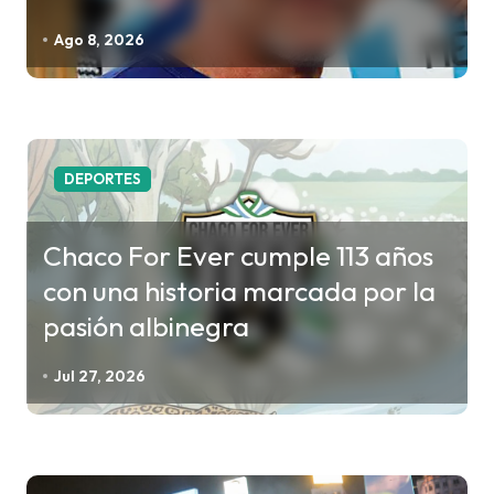
e
n
Ago 8, 2026
t
r
a
d
DEPORTES
a
s
Chaco For Ever cumple 113 años
con una historia marcada por la
pasión albinegra
Jul 27, 2026