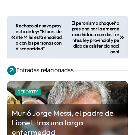
El peronismo chaqueño
Rechazo al nuevo proy
N
presiona por la emerge
ecto de ley: “El preside
ncia hídrica con dos fre
a
nte Milei está ensañad
ntes: ley provincial y pe
o con las personas con
v
dido de asistencia naci
discapacidad”
onal
e
g
Entradas relacionadas
a
c
i
DEPORTES
ó
n
Murió Jorge Messi, el padre de
d
Lionel, tras una larga
e
enfermedad