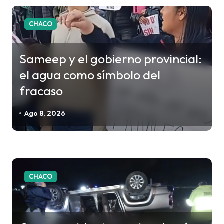
c
i
CHACO
ó
n
Sameep y el gobierno provincial:
d
el agua como símbolo del
e
fracaso
e
n
Ago 8, 2026
t
r
a
d
CHACO
a
s