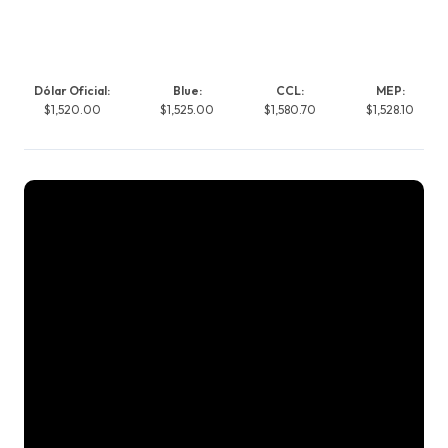
Dólar Oficial:
Blue:
CCL:
MEP:
$1,520.00
$1,525.00
$1,580.70
$1,528.10