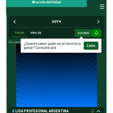
⚽ La info del fútbol