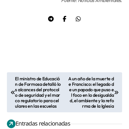
Fuente: Noticias Ambientales.
El ministro de Educació
A un año de la muerte d
N
n de Formosa detalló lo
e Francisco: el legado d
s alcances del protocol
e un papado que puso e
a
o de seguridad y el mar
l foco en la desigualda
v
co regulatorio para cel
d, el ambiente y la refo
ulares en las escuelas
rma de la Iglesia
e
g
Entradas relacionadas
a