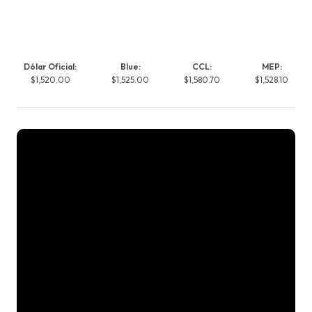
Dólar Oficial:
Blue:
CCL:
MEP:
$1,520.00
$1,525.00
$1,580.70
$1,528.10