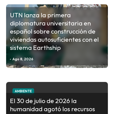
c
i
UTN lanza la primera
AMBIENTE
ó
diplomatura universitaria en
n
español sobre construcción de
d
viviendas autosuficientes con el
e
sistema Earthship
e
n
Ago 8, 2026
t
r
a
d
AMBIENTE
a
El 30 de julio de 2026 la
s
humanidad agotó los recursos