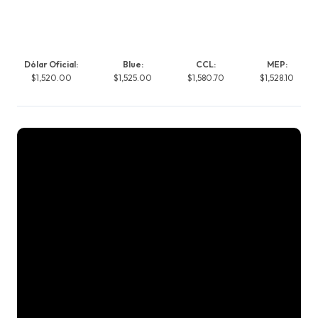
Dólar Oficial:
Blue:
CCL:
MEP:
$1,520.00
$1,525.00
$1,580.70
$1,528.10