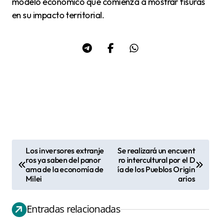
modelo económico que comienza a mostrar fisuras
en su impacto territorial.
Los inversores extranje
Se realizará un encuent
N
ros ya saben del panor
ro intercultural por el D
ama de la economía de
ía de los Pueblos Origin
a
Milei
arios
v
e
Entradas relacionadas
g