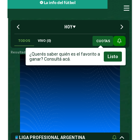
⚽ La info del fútbol