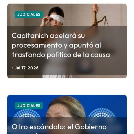
a
c
JUDICIALES
i
ó
Capitanich apelará su
n
procesamiento y apuntó al
d
trasfondo político de la causa
e
e
Jul 17, 2026
n
t
r
a
JUDICIALES
d
a
Otro escándalo: el Gobierno
s