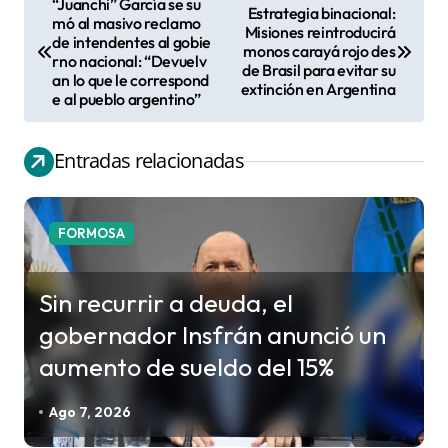
“Juanchi” García se su
Estrategia binacional:
N
mó al masivo reclamo
Misiones reintroducirá
de intendentes al gobie
a
monos carayá rojo des
rno nacional: “Devuelv
de Brasil para evitar su
v
an lo que le correspond
extinción en Argentina
e al pueblo argentino”
e
g
Entradas relacionadas
a
c
i
FORMOSA
ó
n
Sin recurrir a deuda, el
d
gobernador Insfrán anunció un
e
aumento de sueldo del 15%
e
n
Ago 7, 2026
t