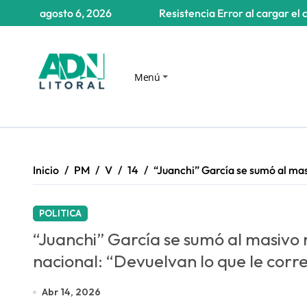
Saltar
agosto 6, 2026
Resistencia
Error al cargar el 
al
contenido
Menú
Inicio
PM
V
14
“Juanchi” García se sumó al mas
POLITICA
“Juanchi” García se sumó al masivo
nacional: “Devuelvan lo que le corr
Abr 14, 2026