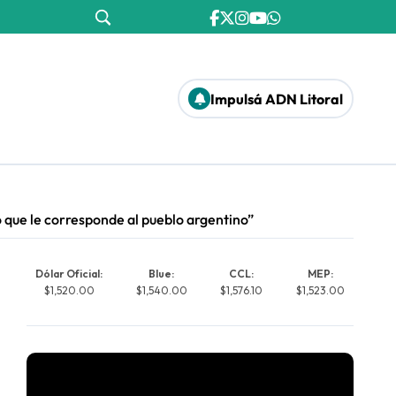
Impulsá ADN Litoral
 que le corresponde al pueblo argentino”
Dólar Oficial:
Blue:
CCL:
MEP:
$1,520.00
$1,540.00
$1,576.10
$1,523.00