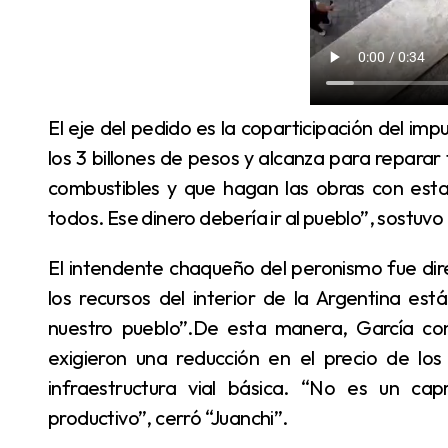
El eje del pedido es la coparticipación del impuesto a los combustibles, cuya recaudación supera
los 3 billones de pesos y alcanza para reparar
combustibles y que hagan las obras con es
todos. Ese dinero debería ir al pueblo”, sostuvo
El intendente chaqueño del peronismo fue directo y firme: “Este gobierno centralista que quita
los recursos del interior de la Argentina es
nuestro pueblo”.De esta manera, García con 
exigieron una reducción en el precio de los
infraestructura vial básica. “No es un cap
productivo”, cerró “Juanchi”.