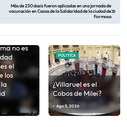
Más de 230 dosis fueron aplicadas en una jornada de
vacunación en Casas de la Solidaridad de la ciudad de
Formosa
ema no es
edad
POLITICA
es el
e los
 la
¿Villaruel es el
ad
Cobos de Milei?
Ago 5, 2026