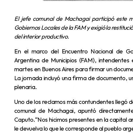
El jefe comunal de Machagai participó este martes en Buenos Aires del Encuentro Nacional de
Gobiernos Locales de la FAM y exigió la restituci
del interior productivo.
En el marco del Encuentro Nacional de Gobiernos Locales organizado por la Federación
Argentina de Municipios (FAM), intendentes 
martes en Buenos Aires para firmar un documen
La jornada incluyó una firma de documento, u
plenaria.
Uno de los reclamos más contundentes llegó desde el Chaco. Juan Manuel “Juanchi” García, jefe
comunal de Machagai, apuntó directamente c
Caputo.“Nos hicimos presentes en la capital a
le devuelva lo que le corresponde al pueblo arge