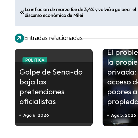
N
La inflación de marzo fue de 3,4% y volvió a golpear el
discurso económico de Milei
a
v
e
Entradas relacionadas
g
El probl
a
la propi
POLITICA
POLITICA
c
Golpe de Sena-do
privada: 
i
baja las
acceso d
ó
pretenciones
pobres a
n
oficialistas
propied
d
e
Ago 6, 2026
Ago 5, 2026
e
n