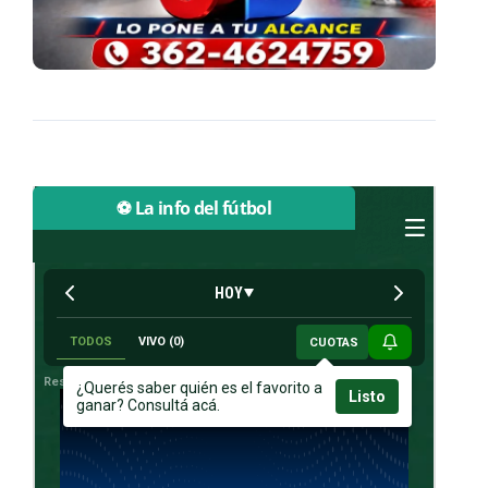
⚽ La info del fútbol