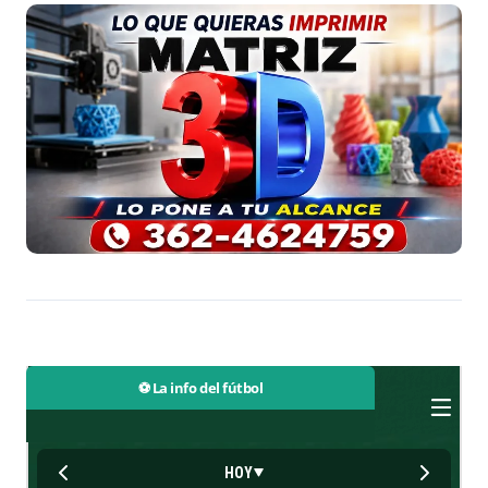
⚽ La info del fútbol