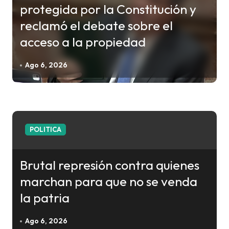
ó
protegida por la Constitución y
n
reclamó el debate sobre el
d
acceso a la propiedad
e
e
Ago 6, 2026
n
t
r
a
POLITICA
d
a
Brutal represión contra quienes
s
marchan para que no se venda
la patria
Ago 6, 2026