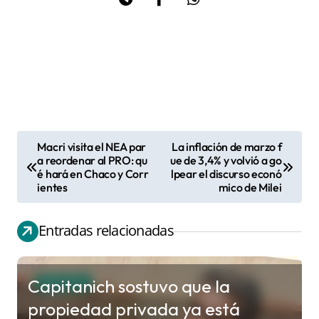
Macri visita el NEA par
La inflación de marzo f
N
a reordenar al PRO: qu
ue de 3,4% y volvió a go
é hará en Chaco y Corr
lpear el discurso econó
a
ientes
mico de Milei
v
e
Entradas relacionadas
g
a
c
Capitanich sostuvo que la
POLITICA
i
propiedad privada ya está