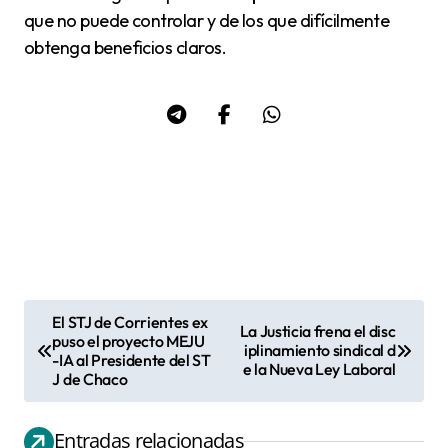
que no puede controlar y de los que difícilmente
obtenga beneficios claros.
El STJ de Corrientes ex
La Justicia frena el disc
N
puso el proyecto MEJU
iplinamiento sindical d
-IA al Presidente del ST
a
e la Nueva Ley Laboral
J de Chaco
v
e
Entradas relacionadas