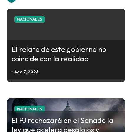
g
a
c
NACIONALES
i
ó
n
El relato de este gobierno no
d
coincide con la realidad
e
e
Ago 7, 2026
n
t
r
a
NACIONALES
d
El PJ rechazará en el Senado la
a
ley que acelera desalojos y