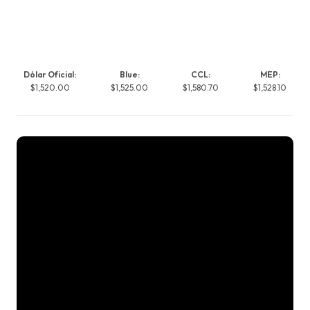
Dólar Oficial:
Blue:
CCL:
MEP:
$1,520.00
$1,525.00
$1,580.70
$1,528.10