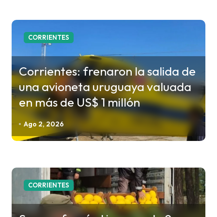
t
r
a
CORRIENTES
d
a
Corrientes: frenaron la salida de
s
una avioneta uruguaya valuada
en más de US$ 1 millón
Ago 2, 2026
CORRIENTES