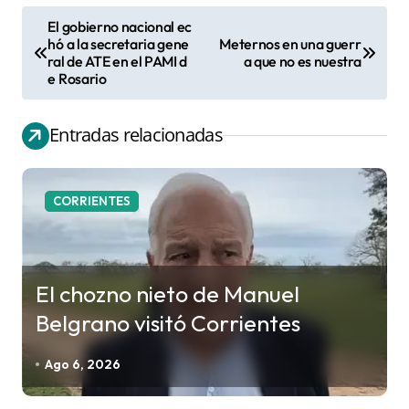
El gobierno nacional ec
N
hó a la secretaria gene
Meternos en una guerr
ral de ATE en el PAMI d
a que no es nuestra
a
e Rosario
v
e
Entradas relacionadas
g
a
c
CORRIENTES
i
ó
n
El chozno nieto de Manuel
d
Belgrano visitó Corrientes
e
e
Ago 6, 2026
n