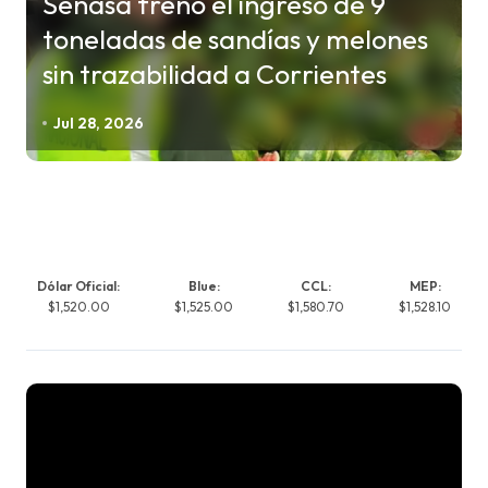
Senasa frenó el ingreso de 9
toneladas de sandías y melones
sin trazabilidad a Corrientes
Jul 28, 2026
Dólar Oficial:
Blue:
CCL:
MEP:
$1,520.00
$1,525.00
$1,580.70
$1,528.10