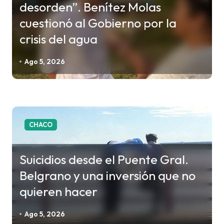
desorden”. Benítez Molas
d
cuestionó al Gobierno por la
e
crisis del agua
e
n
Ago 5, 2026
t
r
a
d
CHACO
a
s
Suicidios desde el Puente Gral.
Belgrano y una inversión que no
quieren hacer
Ago 5, 2026