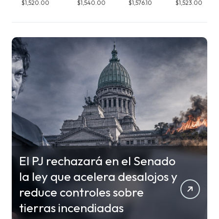
$1,520.00
$1,540.00
$1,576.10
$1,523.00
El PJ rechazará en el Senado
la ley que acelera desalojos y
reduce controles sobre
tierras incendiadas