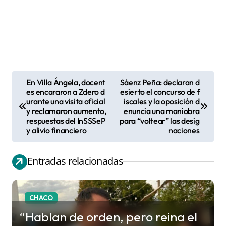
En Villa Ángela, docent
Sáenz Peña: declaran d
N
es encararon a Zdero d
esierto el concurso de f
urante una visita oficial
iscales y la oposición d
a
y reclamaron aumento,
enuncia una maniobra
v
respuestas del InSSSeP
para “voltear” las desig
y alivio financiero
naciones
e
g
Entradas relacionadas
a
c
i
CHACO
ó
“Hablan de orden, pero reina el
n