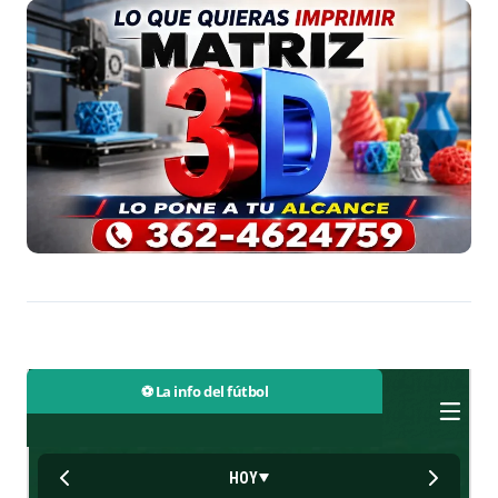
⚽ La info del fútbol