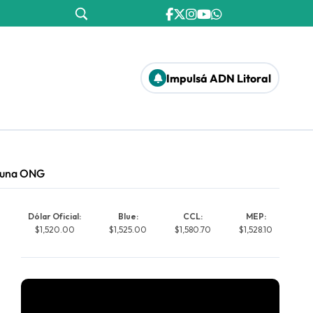
Impulsá ADN Litoral
a una ONG
Dólar Oficial:
Blue:
CCL:
MEP:
$1,520.00
$1,525.00
$1,580.70
$1,528.10