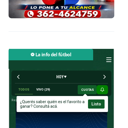
⚽ La info del fútbol