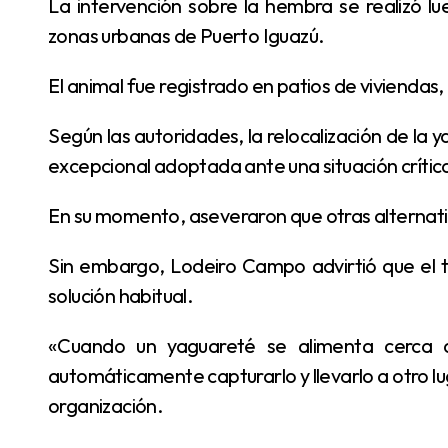
La intervención sobre la hembra se realizó luego de reiteradas denuncias por su presencia en
zonas urbanas de Puerto Iguazú.
El animal fue registrado en patios de vivienda
Según las autoridades, la relocalización de la yaguareté Pará y sus dos cachorros fue una medida
excepcional adoptada ante una situación crítica
En su momento, aseveraron que otras alternat
Sin embargo, Lodeiro Campo advirtió que el traslado de un yaguareté no debe tomarse como
solución habitual.
«Cuando un yaguareté se alimenta cerca de áreas urbanas, la respuesta no puede ser
automáticamente capturarlo y llevarlo a otro lug
organización.