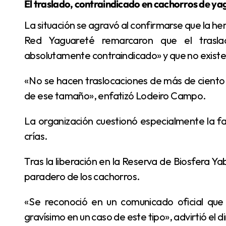
El traslado, contraindicado en cachorros de ya
La situación se agravó al confirmarse que la hembra tenía cachorros de muy corta edad. Desde la
Red Yaguareté remarcaron que el trasl
absolutamente contraindicado» y que no existen
«No se hacen traslocaciones de más de ciento cincuenta kilómetros en línea recta con cachorros
de ese tamaño», enfatizó Lodeiro Campo.
La organización cuestionó especialmente la falta de información precisa sobre el estado de las
crías.
Tras la liberación en la Reserva de Biosfera Yabotí, no hubo registros públicos que confirmaran el
paradero de los cachorros.
«Se reconoció en un comunicado oficial que no sabían cómo estaban los cachorros. Eso es
gravísimo en un caso de este tipo», advirtió el di