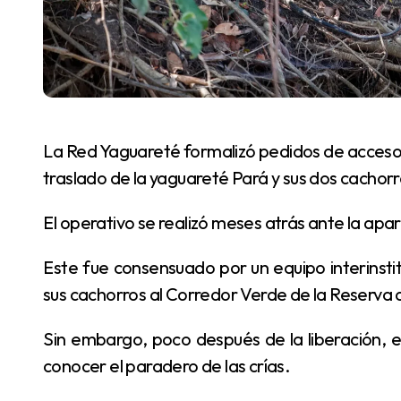
La Red Yaguareté formalizó pedidos de acceso a la información pública para conocer detalles del
traslado de la yaguareté Pará y sus dos cachorr
El operativo se realizó meses atrás ante la ap
Este fue consensuado por un equipo interinstitucional que logró trasladar a la yaguareté junto a
sus cachorros al Corredor Verde de la Reserva 
Sin embargo, poco después de la liberación, el Ministerio de Ecología de Misiones reconoció no
conocer el paradero de las crías.