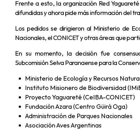
Frente a esto, la organización Red Yaguareté consideró insuficientes las explicaciones oficiales
difundidas y ahora pide más información del tr
Los pedidos se dirigieron al Ministerio de Ecología de Misiones, la Administración de Parques
Nacionales, el CONICET y otras áreas que parti
En su momento, la decisión fue consensuada por diversas instituciones que integran la
Subcomisión Selva Paranaense para la Conserv
Ministerio de Ecología y Recursos Natur
Instituto Misionero de Biodiversidad (IMi
Proyecto Yaguareté (CeIBA-CONICET)
Fundación Azara (Centro Güirá Oga)
Administración de Parques Nacionales
Asociación Aves Argentinas