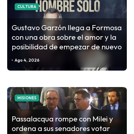
c
CULTURA
i
ó
Gustavo Garzón llega a Formosa
n
con una obra sobre el amor y la
d
posibilidad de empezar de nuevo
e
e
Ago 4, 2026
n
t
r
a
MISIONES
d
a
Passalacqua rompe con Milei y
s
ordena a sus senadores votar