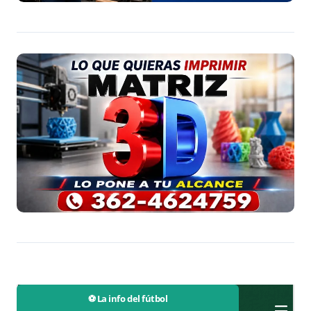
⚽ La info del fútbol