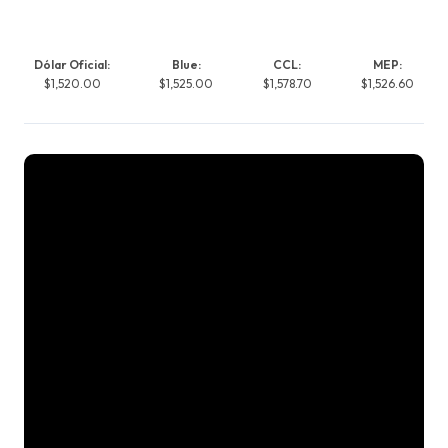
Dólar Oficial:
Blue:
CCL:
MEP:
$1,520.00
$1,525.00
$1,578.70
$1,526.60