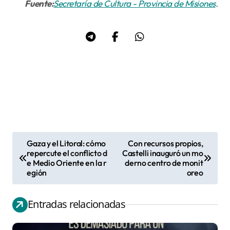
Fuente:
Secretaría de Cultura - Provincia de Misiones
.
Gaza y el Litoral: cómo
Con recursos propios,
N
repercute el conflicto d
Castelli inauguró un mo
e Medio Oriente en la r
derno centro de monit
a
egión
oreo
v
e
Entradas relacionadas
g
a