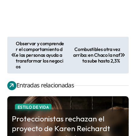
Observar y comprende
N
r el comportamiento d
Combustibles otra vez
e las personas ayuda a
arriba: en Chaco la naf
a
transformar los negoci
ta sube hasta 2,3%
v
os
e
g
Entradas relacionadas
a
c
ESTILO DE VIDA
i
Proteccionistas rechazan el
ó
proyecto de Karen Reichardt
n