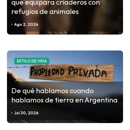
que equipara criaderos con
d
refugios de animales
e
e
Ago 2, 2026
n
t
r
a
ESTILO DE VIDA
d
a
s
De qué hablamos cuando
hablamos de tierra en Argentina
Jul 30, 2026