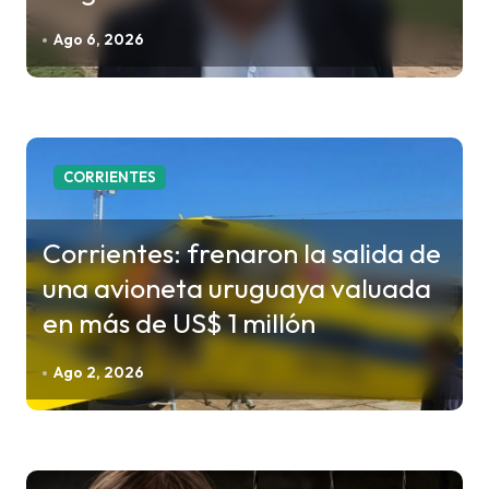
e
Ago 6, 2026
n
t
r
a
CORRIENTES
d
a
Corrientes: frenaron la salida de
s
una avioneta uruguaya valuada
en más de US$ 1 millón
Ago 2, 2026