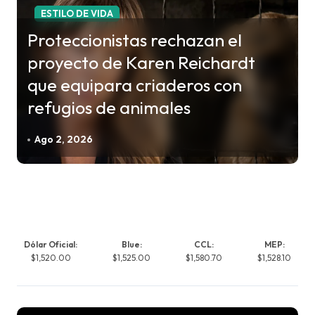
ESTILO DE VIDA
Proteccionistas rechazan el
proyecto de Karen Reichardt
que equipara criaderos con
refugios de animales
Ago 2, 2026
Dólar Oficial:
Blue:
CCL:
MEP:
$1,520.00
$1,525.00
$1,580.70
$1,528.10