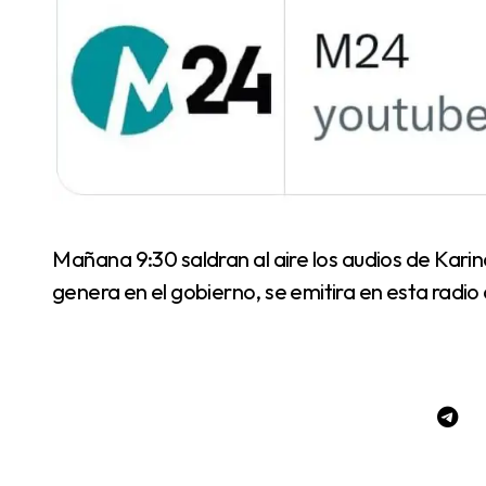
Mañana 9:30 saldran al aire los audios de Karina, que tanta desesperacion al punto de la censura,
genera en el gobierno, se emitira en esta radio 