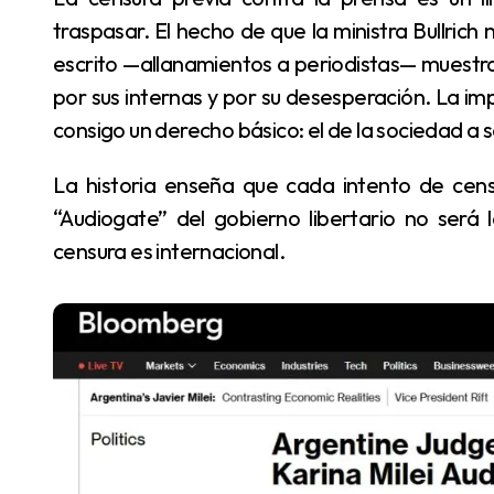
traspasar. El hecho de que la ministra Bullrich
escrito —allanamientos a periodistas— muestr
por sus internas y por su desesperación. La imp
consigo un derecho básico: el de la sociedad a 
La historia enseña que cada intento de censura no hace más que amplificar la verdad. Y el
“Audiogate” del gobierno libertario no será 
censura es internacional.