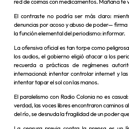
red de coimas con medicamentos. Mañana te va
El contraste no podría ser más claro: mientras en Argentina un juez federal —con múltiples
denuncias por acoso y abuso de poder— firma 
la función elemental del periodismo: informar.
La ofensiva oficial es tan torpe como peligrosa. En lugar de investigar la corrupción que exponen
los audios, el gobierno eligió atacar a los peri
recuerda a prácticas de regímenes autori
internacional: intentar controlar internet y la
intentar tapar el sol con las manos.
El paralelismo con Radio Colonia no es casual: cada vez que en Argentina se intentó silenciar la
verdad, las voces libres encontraron caminos alt
del río, se desnuda la fragilidad de un poder qu
La censura previa contra la prensa es un límite que ningún gobierno democrático debería