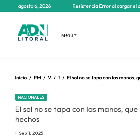
Saltar
agosto 6, 2026
Resistencia
Error al cargar el 
al
contenido
Menú
Inicio
PM
V
1
El sol no se tapa con las manos, 
NACIONALES
El sol no se tapa con las manos, que
hechos
Sep 1, 2025