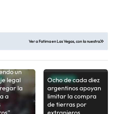
Ver a Fatima en Las Vegas, con la nuestra
 de la Rosa:
erno
 está
endo un
e legal
Ocho de cada diez
S
NACIONALES
regar la
argentinos apoyan
a a
limitar la compra
s
de tierras por
ros”
extranjeros