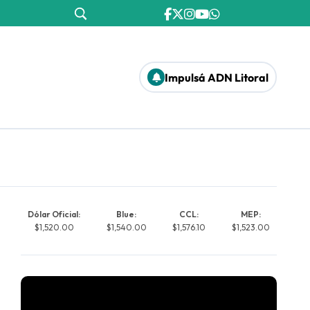
Impulsá ADN Litoral
Dólar Oficial:
Blue:
CCL:
MEP:
$1,520.00
$1,540.00
$1,576.10
$1,523.00