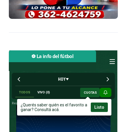
⚽ La info del fútbol