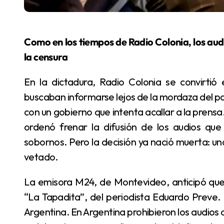
Como en los tiempos de Radio Colonia, los audios de Karina cruzan el Río de la Plata desafiando
la censura
En la dictadura, Radio Colonia se convirtió en símbolo de libertad para los argentinos que
buscaban informarse lejos de la mordaza del pod
con un gobierno que intenta acallar a la prensa. 
ordenó frenar la difusión de los audios q
sobornos. Pero la decisión ya nació muerta: un
vetado.
La emisora M24, de Montevideo, anticipó que este martes difundirá los audios en el programa
“La Tapadita”, del periodista Eduardo Preve.
Argentina. En Argentina prohibieron los audios 