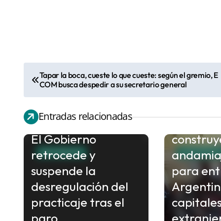
Tapar la boca, cueste lo que cueste: según el gremio, E
N
COM busca despedir a su secretario general
Graciela
a
“El Gobi
v
Entradas relacionadas
nacional
e
El Gobierno
construy
g
retrocede y
andamiaj
a
NACIONALES
NACIONALE
c
suspende la
para ent
i
desregulación del
Argentin
ó
practicaje tras el
capitale
n
paro
extranje