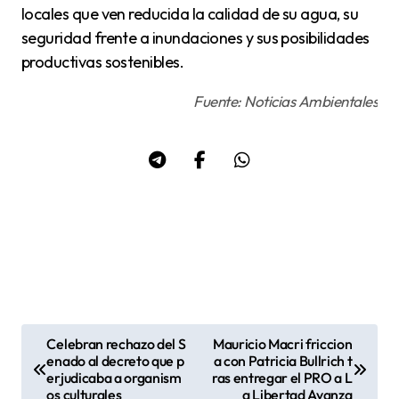
locales que ven reducida la calidad de su agua, su
seguridad frente a inundaciones y sus posibilidades
productivas sostenibles.
Fuente: Noticias Ambientales
Celebran rechazo del S
Mauricio Macri friccion
N
enado al decreto que p
a con Patricia Bullrich t
erjudicaba a organism
ras entregar el PRO a L
a
os culturales
a Libertad Avanza