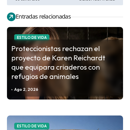
v
e
Entradas relacionadas
g
a
c
ESTILO DE VIDA
i
Proteccionistas rechazan el
ó
proyecto de Karen Reichardt
n
que equipara criaderos con
d
refugios de animales
e
e
Ago 2, 2026
n
t
r
a
ESTILO DE VIDA