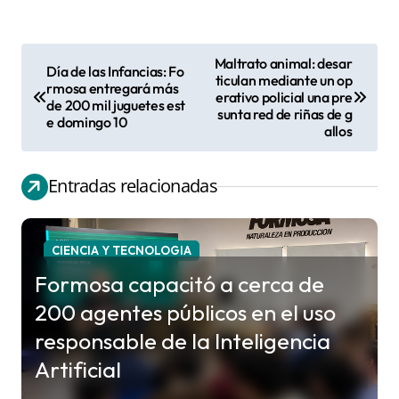
Maltrato animal: desar
Día de las Infancias: Fo
N
ticulan mediante un op
rmosa entregará más
erativo policial una pre
a
de 200 mil juguetes est
sunta red de riñas de g
e domingo 10
v
allos
e
g
Entradas relacionadas
a
c
CIENCIA Y TECNOLOGIA
i
Formosa capacitó a cerca de
ó
200 agentes públicos en el uso
n
responsable de la Inteligencia
d
Artificial
e
e