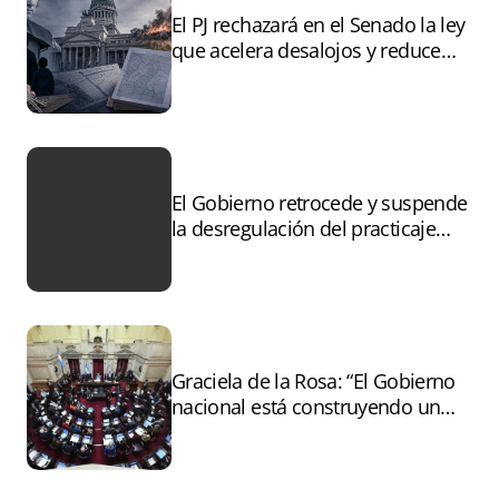
El PJ rechazará en el Senado la ley
que acelera desalojos y reduce
controles sobre tierras
incendiadas
El Gobierno retrocede y suspende
la desregulación del practicaje
tras el paro
Graciela de la Rosa: “El Gobierno
nacional está construyendo un
andamiaje legal para entregar la
Argentina a capitales extranjeros”