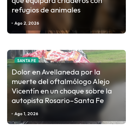
que equipara criaderos con
d
refugios de animales
e
e
Ago 2, 2026
n
t
r
a
SANTA FE
d
Dolor en Avellaneda por la
a
muerte del oftalmólogo Alejo
s
Vicentín en un choque sobre la
autopista Rosario–Santa Fe
Ago 1, 2026