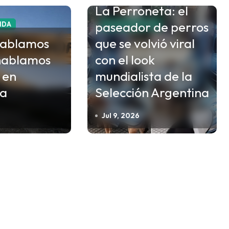
La Perroneta: el
paseador de perros
VIDA
ESTILO DE VIDA
hablamos
que se volvió viral
hablamos
con el look
 en
mundialista de la
na
Selección Argentina
Jul 9, 2026