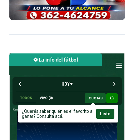
⚽ La info del fútbol