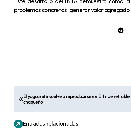
Este desarrollo del INTA demuestra cómo la t
problemas concretos, generar valor agregado y 
N
El yaguareté vuelve a reproducirse en El Impenetrable
chaqueño
a
v
e
Entradas relacionadas
Proteccionistas