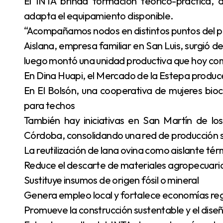
El INTA brinda formación teórico-práctica, 
adapta el equipamiento disponible.
“Acompañamos nodos en distintos puntos del pa
Aislana, empresa familiar en San Luis, surgió de
luego montó una unidad productiva que hoy come
En Dina Huapi, el Mercado de la Estepa produce
En El Bolsón, una cooperativa de mujeres bioco
para techos
También hay iniciativas en San Martín de lo
Córdoba, consolidando una red de producción s
La reutilización de lana ovina como aislante té
Reduce el descarte de materiales agropecuari
Sustituye insumos de origen fósil o mineral
Genera empleo local y fortalece economías re
Promueve la construcción sustentable y el diseñ