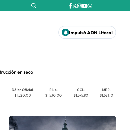
Impulsá ADN Litoral
trucción en seco
Dólar Oficial:
Blue:
CCL:
MEP:
$1,520.00
$1,530.00
$1,575.80
$1,521.10