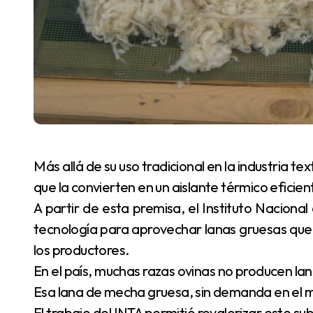
Más allá de su uso tradicional en la industria textil, la lana ovina posee propiedades físico-químicas
que la convierten en un aislante térmico eficien
A partir de esta premisa, el Instituto Naciona
tecnología para aprovechar lanas gruesas qu
los productores.
En el país, muchas razas ovinas no producen lan
Esa lana de mecha gruesa, sin demanda en el mer
El trabajo del INTA permitió revalorizar este 