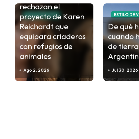
g
rechazan el
a
proyecto de Karen
ESTILO DE VIDA
ESTILO DE 
c
Reichardt que
De qué 
i
equipara criaderos
cuando 
ó
con refugios de
de tierra
n
animales
Argenti
d
e
Ago 2, 2026
Jul 30, 2026
e
n
t
r
a
d
a