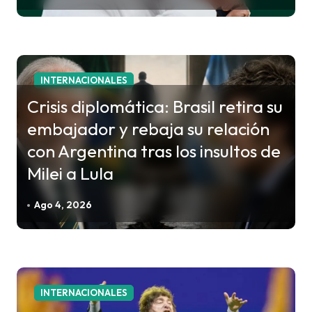
n
t
r
a
INTERNACIONALES
d
Crisis diplomática: Brasil retira su
a
embajador y rebaja su relación
s
con Argentina tras los insultos de
Milei a Lula
Ago 4, 2026
INTERNACIONALES