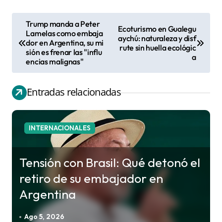
Trump manda a Peter
Ecoturismo en Gualegu
N
Lamelas como embaja
aychú: naturaleza y disf
dor en Argentina, su mi
a
rute sin huella ecológic
sión es frenar las "influ
a
v
encias malignas"
e
g
Entradas relacionadas
a
c
INTERNACIONALES
i
ó
Tensión con Brasil: Qué detonó el
n
retiro de su embajador en
d
Argentina
e
e
Ago 5, 2026