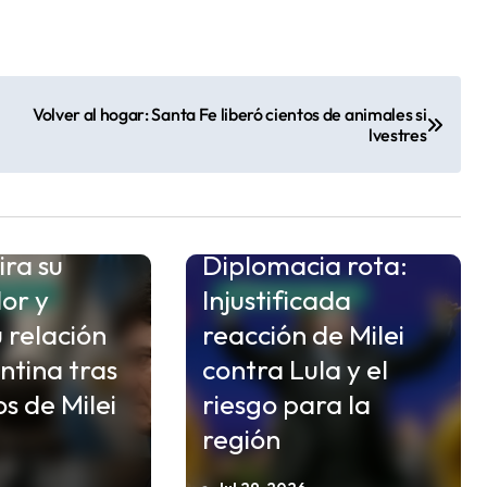
Volver al hogar: Santa Fe liberó cientos de animales si
lvestres
plomática:
ira su
Diplomacia rota:
or y
Injustificada
ONALES
INTERNACIONALES
 relación
reacción de Milei
ntina tras
contra Lula y el
os de Milei
riesgo para la
región