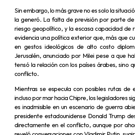
Sin embargo, lo más grave no es solo la situación personal de los legisladores, sino el contexto que
la generó. La falta de previsión por parte de 
riesgo geopolítico, y la escasa capacidad de r
evidencia una política exterior que, más que c
en gestos ideológicos de alto costo diplom
Jerusalén, anunciado por Milei pese a que ha
tensó la relación con los países árabes, sino 
conflicto.
Mientras se especula con posibles rutas de evacuación por tierra hacia Jordania o Egipto, o
incluso por mar hacia Chipre, los legisladores si
es inadmisible en un escenario de guerra abier
presidente estadounidense Donald Trump desl
directamente en el conflicto, aunque por aho
reveló conversaciones con Vladimir Putin, sugi