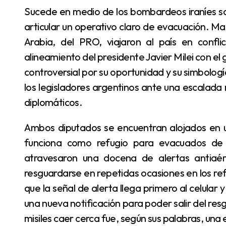
Sucede en medio de los bombardeos iraníes sobre Israel, mientras el gobierno nacional no logra
articular un operativo claro de evacuación. Max
Arabia, del PRO, viajaron al país en confli
alineamiento del presidente Javier Milei con el 
controversial por su oportunidad y su simbologí
los legisladores argentinos ante una escalada m
diplomáticos.
Ambos diputados se encuentran alojados en un hotel de Tel Aviv que desde el sábado pasado
funciona como refugio para evacuados de 
atravesaron una docena de alertas antiaé
resguardarse en repetidas ocasiones en los refu
que la señal de alerta llega primero al celular 
una nueva notificación para poder salir del resg
misiles caer cerca fue, según sus palabras, un