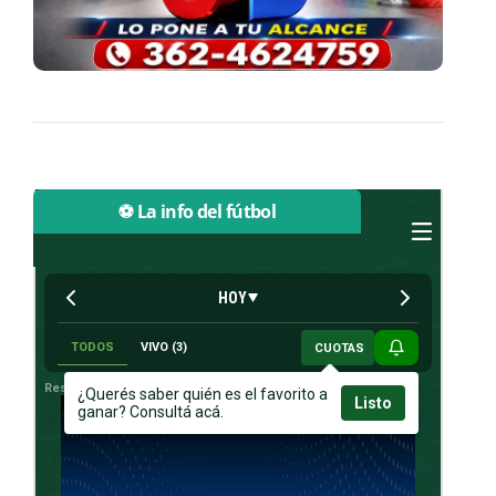
⚽ La info del fútbol