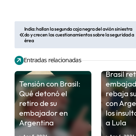
India: hallan la segunda caja negra del avión siniestra
N
do y crecen los cuestionamientos sobre la seguridad a
a
érea
v
e
Entradas relacionadas
Crisis di
g
Brasil ret
a
Tensión con Brasil:
embajad
INTERNACIONALES
INTERNACI
c
Qué detonó el
rebaja su
i
retiro de su
con Arge
ó
embajador en
los insult
n
Argentina
a Lula
d
e