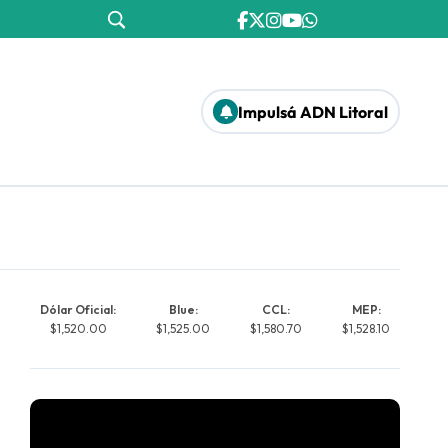
Impulsá ADN Litoral
Dólar Oficial:
Blue:
CCL:
MEP:
$1,520.00
$1,525.00
$1,580.70
$1,528.10