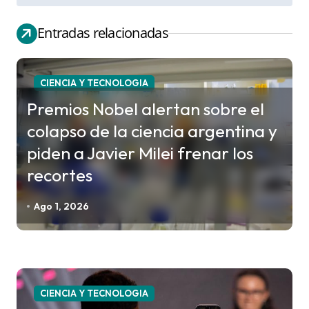
e
g
Entradas relacionadas
a
c
CIENCIA Y TECNOLOGIA
i
Premios Nobel alertan sobre el
ó
colapso de la ciencia argentina y
n
piden a Javier Milei frenar los
d
recortes
e
e
Ago 1, 2026
n
t
r
a
CIENCIA Y TECNOLOGIA
d