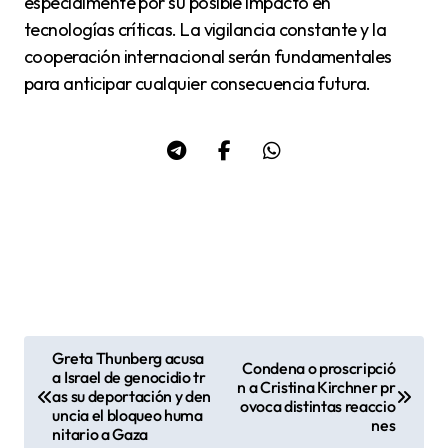
especialmente por su posible impacto en
tecnologías críticas. La vigilancia constante y la
cooperación internacional serán fundamentales
para anticipar cualquier consecuencia futura.
Greta Thunberg acusa
Condena o proscripció
N
a Israel de genocidio tr
n a Cristina Kirchner pr
as su deportación y den
a
ovoca distintas reaccio
uncia el bloqueo huma
nes
v
nitario a Gaza