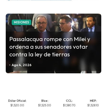
MISIONES
Passalacqua rompe con Milei y
ordena a sus senadores votar
contra la ley de tierras
Ago 4, 2026
Dólar Oficial:
Blue:
CCL:
MEP:
$1,520.00
$1,525.00
$1,580.70
$1,528.10