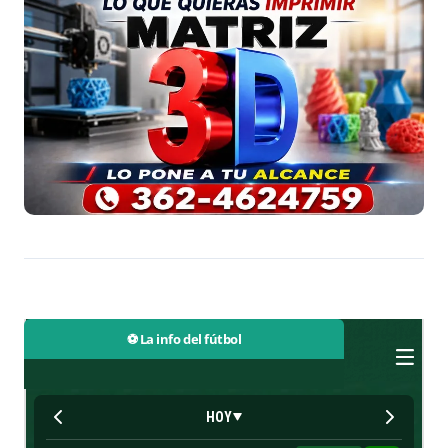
⚽ La info del fútbol