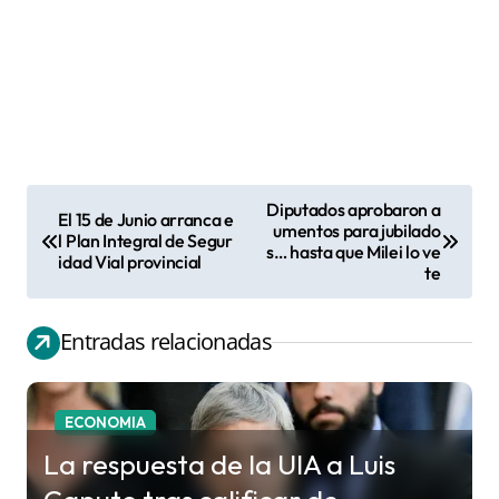
Diputados aprobaron a
El 15 de Junio arranca e
N
umentos para jubilado
l Plan Integral de Segur
s… hasta que Milei lo ve
a
idad Vial provincial
te
v
e
Entradas relacionadas
g
a
c
ECONOMIA
i
La respuesta de la UIA a Luis
ó