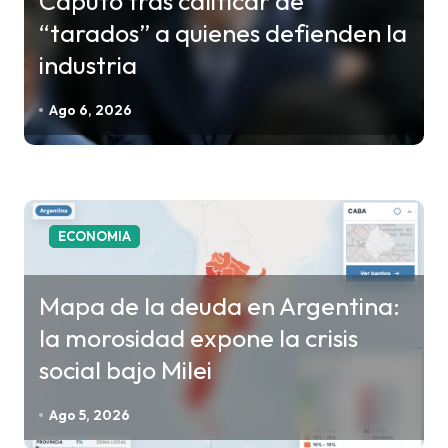
Caputo tras calificar de
n
“tarados” a quienes defienden la
d
industria
e
e
Ago 6, 2026
n
t
r
a
ECONOMIA
d
a
Mapa de la deuda en Argentina:
s
la morosidad expone la crisis
social bajo Milei
Ago 5, 2026