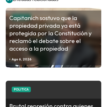
a
c
i
Capitanich sostuvo que la
POLITICA
ó
propiedad privada ya está
n
protegida por la Constitución y
d
reclamó el debate sobre el
e
acceso a la propiedad
e
n
Ago 6, 2026
t
r
a
d
POLITICA
a
s
Brutal represión contra quienes