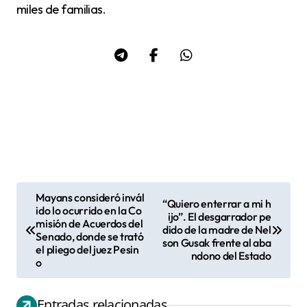
miles de familias.
Mayans consideró invál
“Quiero enterrar a mi h
N
ido lo ocurrido en la Co
ijo”. El desgarrador pe
misión de Acuerdos del
a
dido de la madre de Nel
Senado, donde se trató
son Gusak frente al aba
v
el pliego del juez Pesin
ndono del Estado
o
e
g
Entradas relacionadas