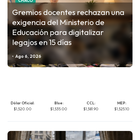
CHACO
Gremios docentes rechazan una
exigencia del Ministerio de
Educación para digitalizar
legajos en 15 días
Ago 6, 2026
Dólar Oficial:
Blue:
CCL:
MEP:
$1,520.00
$1,535.00
$1,581.90
$1,525.10