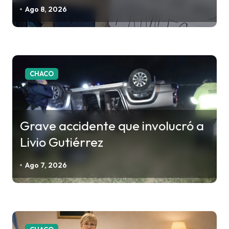
n
Ago 8, 2026
t
r
a
d
CHACO
a
s
Grave accidente que involucró a
Livio Gutiérrez
Ago 7, 2026