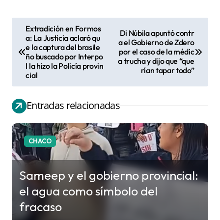
Extradición en Formos
Di Núbila apuntó contr
N
a: La Justicia aclaró qu
a el Gobierno de Zdero
e la captura del brasile
a
por el caso de la médic
ño buscado por Interpo
a trucha y dijo que “que
v
l la hizo la Policía provin
rían tapar todo”
cial
e
g
Entradas relacionadas
a
c
i
CHACO
ó
n
Sameep y el gobierno provincial:
d
el agua como símbolo del
e
fracaso
e