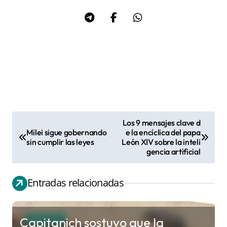
Los 9 mensajes clave d
N
Milei sigue gobernando
e la encíclica del papa
sin cumplir las leyes
León XIV sobre la inteli
a
gencia artificial
v
e
Entradas relacionadas
g
a
c
Capitanich sostuvo que la
POLITICA