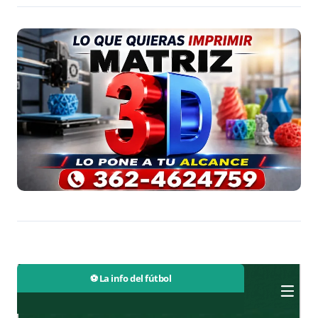
⚽ La info del fútbol