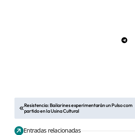
Resistencia: Bailarines experimentarán un Pulso com
N
partido en la Usina Cultural
a
Fenómen
v
Entradas relacionadas
Niño”: El