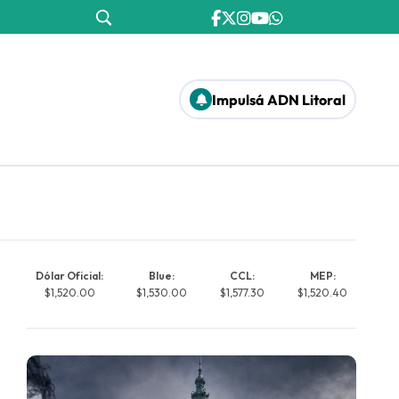
Impulsá ADN Litoral
Dólar Oficial:
Blue:
CCL:
MEP:
$1,520.00
$1,530.00
$1,577.30
$1,520.40