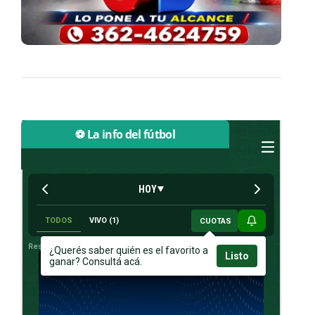
⚽ La info del fútbol