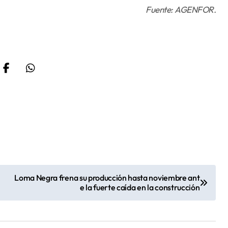
Fuente: AGENFOR.
Loma Negra frena su producción hasta noviembre ant
e la fuerte caída en la construcción
o de “El
 ministro