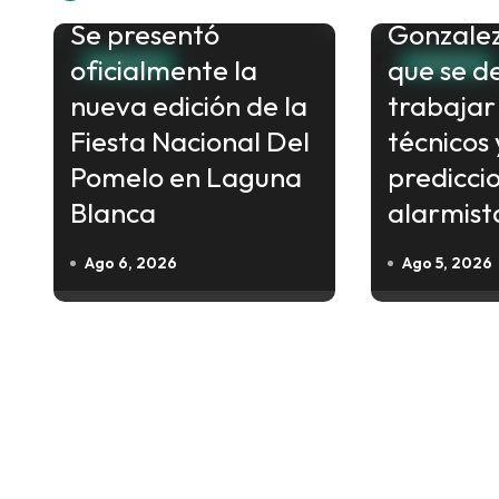
e
Se presentó
Gonzalez
g
oficialmente la
que se d
a
FORMOSA
FORMOSA
c
nueva edición de la
trabajar
i
Fiesta Nacional Del
técnicos 
ó
Pomelo en Laguna
predicci
n
Blanca
alarmist
d
Ago 6, 2026
Ago 5, 2026
e
e
n
t
r
a
d