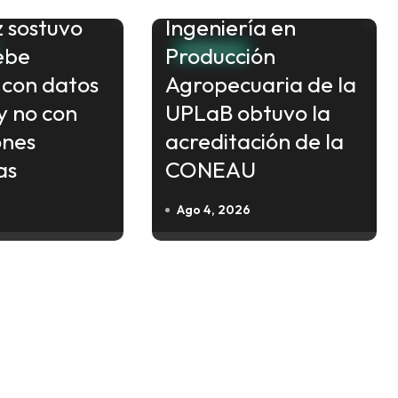
 sostuvo
Ingeniería en
ebe
Producción
FORMOSA
 con datos
Agropecuaria de la
y no con
UPLaB obtuvo la
ones
acreditación de la
as
CONEAU
Ago 4, 2026