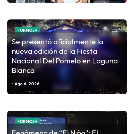
t
r
a
FORMOSA
d
Se presentó oficialmente la
a
nueva edición de la Fiesta
s
Nacional Del Pomelo en Laguna
Blanca
Ago 6, 2026
FORMOSA
Fenómeno de “El Niño”: El