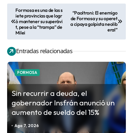
Formosa es una de las s
“Paoltroni: El enemigo
N
iete provincias que logr
de Formosa y su operet
ó mantener su superávi
a
a cipaya golpista neolib
t, pese a la “trampa” de
eral”
v
Milei
e
g
Entradas relacionadas
a
c
FORMOSA
i
ó
Sin recurrir a deuda, el
n
gobernador Insfrán anunció un
d
aumento de sueldo del 15%
e
e
Ago 7, 2026
n