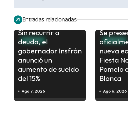
a
v
e
Entradas relacionadas
g
Sin recurrir a
Se prese
a
deuda, el
oficialm
FORMOSA
FORMOSA
c
gobernador Insfrán
nueva ed
i
anunció un
Fiesta N
ó
aumento de sueldo
Pomelo 
n
del 15%
Blanca
d
e
Ago 7, 2026
Ago 6, 2026
e
n
t
r