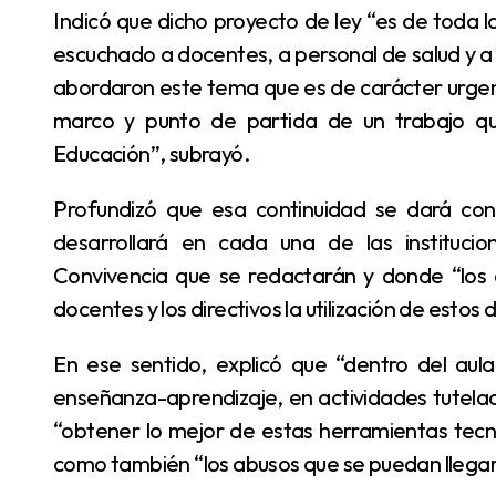
Indicó que dicho proyecto de ley “es de toda la Cámara, de todos los diputados, quienes hemos
escuchado a docentes, a personal de salud y a 
abordaron este tema que es de carácter urgent
marco y punto de partida de un trabajo que
Educación”, subrayó.
Profundizó que esa continuidad se dará con la reglamentación y la implementación que se
desarrollará en cada una de las instituci
Convivencia que se redactarán y donde “los a
docentes y los directivos la utilización de estos d
En ese sentido, explicó que “dentro del aula, el uso está regulado solamente para fines de
enseñanza-aprendizaje, en actividades tutelad
“obtener lo mejor de estas herramientas tecnol
como también “los abusos que se puedan llegar