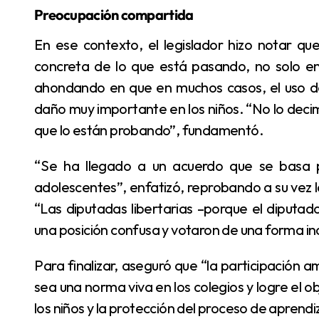
Preocupación compartida
En ese contexto, el legislador hizo notar que “con la UCR compartimos la preocupación real
concreta de lo que está pasando, no solo en 
ahondando en que en muchos casos, el uso de 
daño muy importante en los niños. “No lo decim
que lo están probando”, fundamentó.
“Se ha llegado a un acuerdo que se basa principalmente en el cuidado de los niños y los
adolescentes”, enfatizó, reprobando a su vez l
“Las diputadas libertarias –porque el diputa
una posición confusa y votaron de una forma i
Para finalizar, aseguró que “la participación amplia de la comunidad educativa hará que esta ley
sea una norma viva en los colegios y logre el o
los niños y la protección del proceso de aprendiz