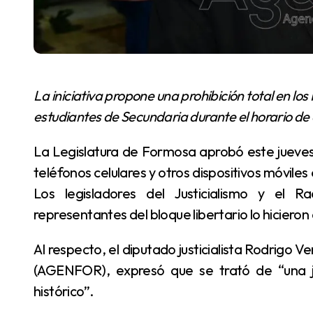
La iniciativa propone una prohibición total en los Niveles Inicial y Primario y limitaciones estrictas para
estudiantes de Secundaria durante el horario de 
La Legislatura de Formosa aprobó este jueves 16 el proyecto de ley que busca regular el uso de
teléfonos celulares y otros dispositivos móviles
Los legisladores del Justicialismo y el R
representantes del bloque libertario lo hiciero
Al respecto, el diputado justicialista Rodrigo Vera, al dialogar con la Agencia de Noticias Formosa
(AGENFOR), expresó que se trató de “una 
histórico”.