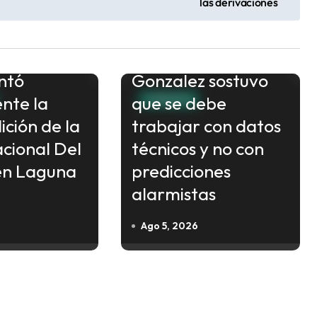
las derivaciones
Fenómeno de “El
Niño”: El ministro
ntó
Gonzalez sostuvo
ente la
que se debe
FORMOSA
ición de la
trabajar con datos
acional Del
técnicos y no con
en Laguna
predicciones
alarmistas
Ago 5, 2026