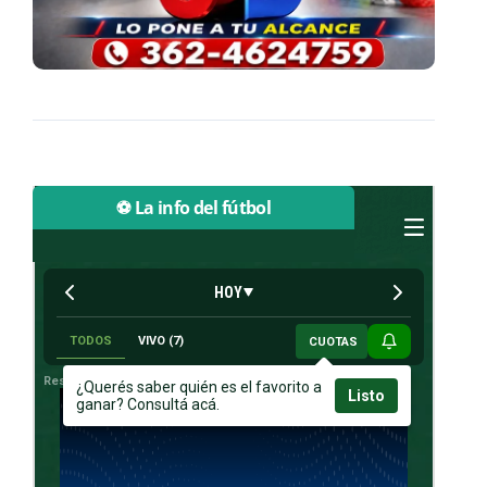
⚽ La info del fútbol