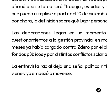
afirmó que su tarea será “trabajar, estudiar 
que pueda cumplirse a partir del 10 de diciemb
por ahora, la definición sobre qué lugar person
Las declaraciones llegan en un momento en que Pérez Pons viene endureciendo sus
cuestionamientos a la gestión provincial en mat
meses ya había cargado contra Zdero por el di
fondos públicos y por distintos conflictos salaria
La entrevista radial dejó una señal política nítida: Pérez Pons quiere ser parte de la etapa que
viene y ya empezó a moverse.