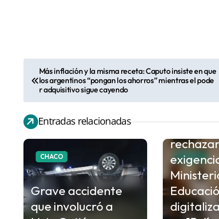
Más inflación y la misma receta: Caputo insiste en que
N
los argentinos “pongan los ahorros” mientras el pode
a
r adquisitivo sigue cayendo
v
e
Entradas relacionadas
Gremios
g
rechaza
a
exigenci
CHACO
CHACO
c
Ministeri
i
Grave accidente
Educaci
ó
que involucró a
digitaliz
n