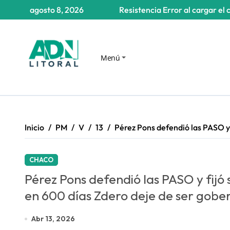
Saltar
agosto 8, 2026
Resistencia
Error al cargar el 
al
contenido
Menú
Inicio
PM
V
13
Pérez Pons defendió las PASO y 
CHACO
Pérez Pons defendió las PASO y fijó 
en 600 días Zdero deje de ser gob
Abr 13, 2026