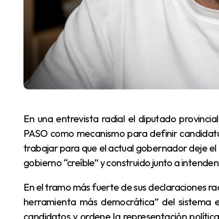
En una entrevista radial el diputado provincial Santiago Pérez Pons defendió públicamente las
PASO como mecanismo para definir candidatura
trabajar para que el actual gobernador deje el
gobierno “creíble” y construido junto a intendent
En el tramo más fuerte de sus declaraciones radiales, Pérez Pons sostuvo que las primarias son “la
herramienta más democrática” del sistema el
candidatos y ordene la representación política