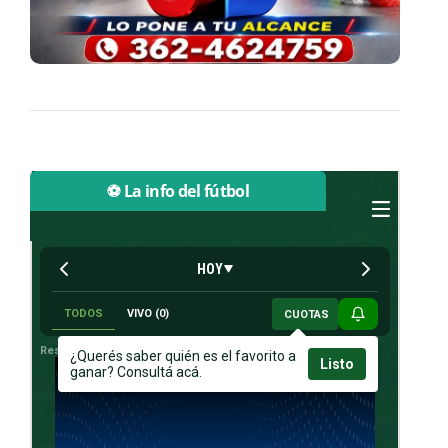
⚽ La info del fútbol