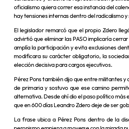
oficialismo quiera correr esa instancia del cale
hay tensiones internas dentro del radicalismo y
El legislador remarcó que el propio Zdero llegó a la Gobernación a través de ese mecanismo y
advirtió que eliminar las PASO implicaría cerra
amplía la participación y evita exclusiones den
modificara su carácter obligatorio, la socied
elección decisiva para cargos ejecutivos.
Pérez Pons también dijo que entre militantes y dirigentes hay respaldo para que exista un proceso
de primaria y sostuvo que ese camino permite
alternativa. Desde ahí dio el paso político más e
que en 600 días Leandro Zdero deje de ser go
La frase ubica a Pérez Pons dentro de la discusión por el liderazgo opositor y anticipa que el
peronismo empieza a moverse con la mirada pu