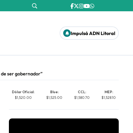
Impulsá ADN Litoral
je de ser gobernador”
Dólar Oficial:
Blue:
CCL:
MEP:
$1,520.00
$1,525.00
$1,580.70
$1,528.10