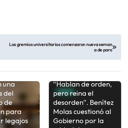
Los gremios universitarios comenzaron nueva seman
a de paro
 docentes
n una
“Hablan de orden,
a del
pero reina el
CHACO
o de
desorden”. Benítez
ón para
Molas cuestionó al
ar legajos
Gobierno por la