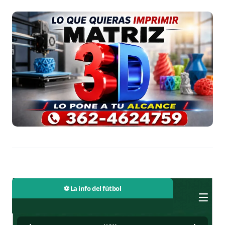
⚽ La info del fútbol