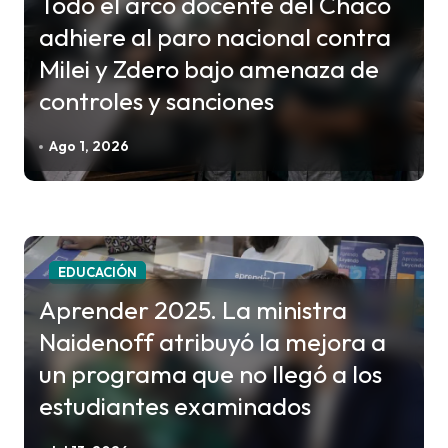
Todo el arco docente del Chaco
ó
adhiere al paro nacional contra
n
Milei y Zdero bajo amenaza de
d
controles y sanciones
e
e
Ago 1, 2026
n
t
r
a
EDUCACIÓN
d
Aprender 2025. La ministra
a
Naidenoff atribuyó la mejora a
s
un programa que no llegó a los
estudiantes examinados