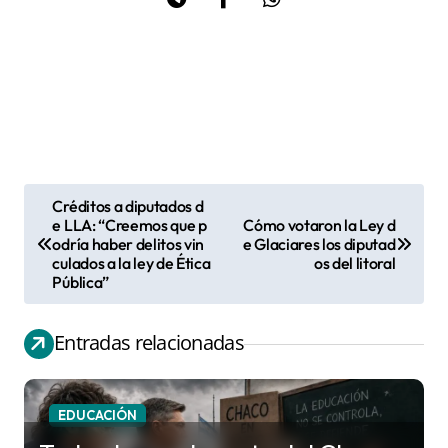
Créditos a diputados d
N
e LLA: “Creemos que p
Cómo votaron la Ley d
odría haber delitos vin
e Glaciares los diputad
a
culados a la ley de Ética
os del litoral
v
Pública”
e
g
Entradas relacionadas
a
c
EDUCACIÓN
i