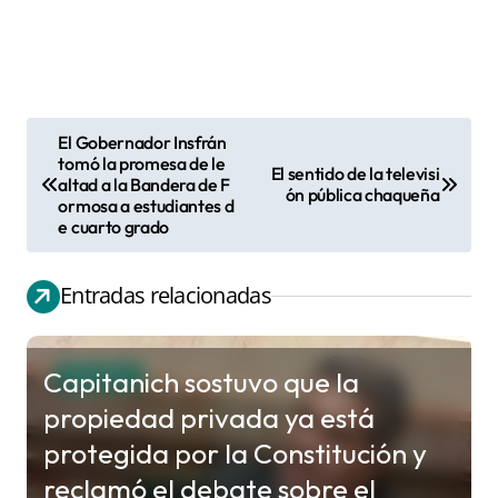
El Gobernador Insfrán
N
tomó la promesa de le
El sentido de la televisi
altad a la Bandera de F
a
ón pública chaqueña
ormosa a estudiantes d
v
e cuarto grado
e
g
Entradas relacionadas
a
c
Capitanich sostuvo que la
POLITICA
i
propiedad privada ya está
ó
protegida por la Constitución y
n
reclamó el debate sobre el
d