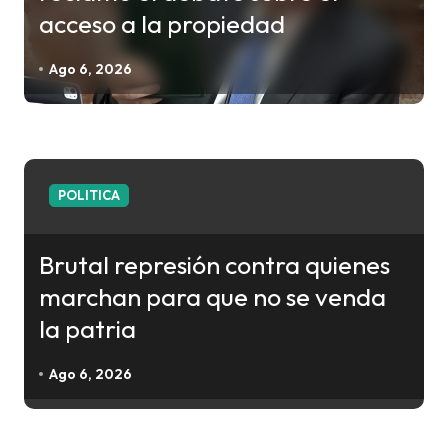
acceso a la propiedad
e
e
Ago 6, 2026
n
t
r
a
POLITICA
d
a
Brutal represión contra quienes
s
marchan para que no se venda
la patria
Ago 6, 2026