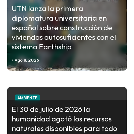
c
UTN lanza la primera
AMBIENTE
i
diplomatura universitaria en
ó
español sobre construcción de
n
viviendas autosuficientes con el
d
sistema Earthship
e
e
Ago 8, 2026
n
t
r
a
AMBIENTE
d
El 30 de julio de 2026 la
a
humanidad agotó los recursos
s
naturales disponibles para todo