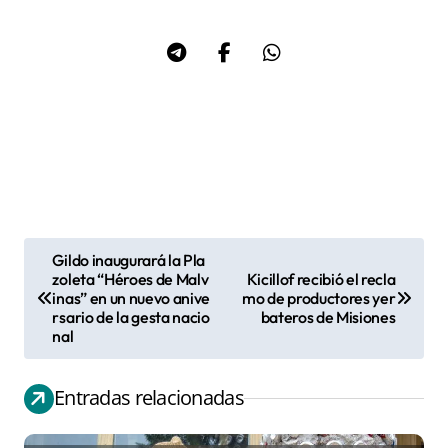
Gildo inaugurará la Pla
N
zoleta “Héroes de Malv
Kicillof recibió el recla
inas” en un nuevo anive
mo de productores yer
a
rsario de la gesta nacio
bateros de Misiones
v
nal
e
g
Entradas relacionadas
a