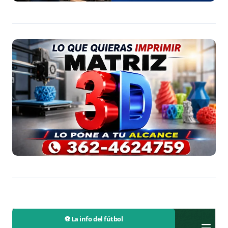
⚽ La info del fútbol