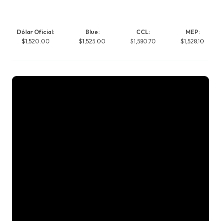
Dólar Oficial:
Blue:
CCL:
MEP:
$1,520.00
$1,525.00
$1,580.70
$1,528.10