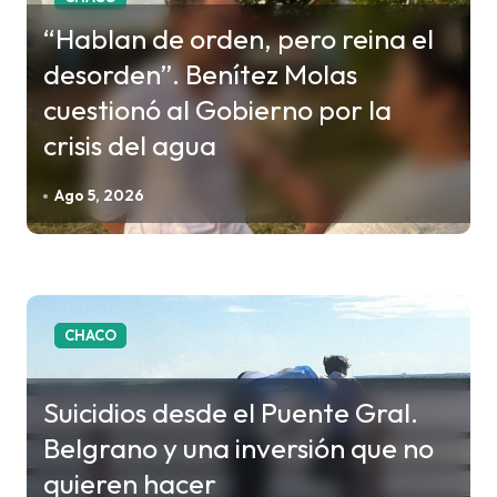
ó
“Hablan de orden, pero reina el
n
d
desorden”. Benítez Molas
e
cuestionó al Gobierno por la
e
crisis del agua
n
Ago 5, 2026
t
r
a
d
a
CHACO
s
Suicidios desde el Puente Gral.
Belgrano y una inversión que no
quieren hacer