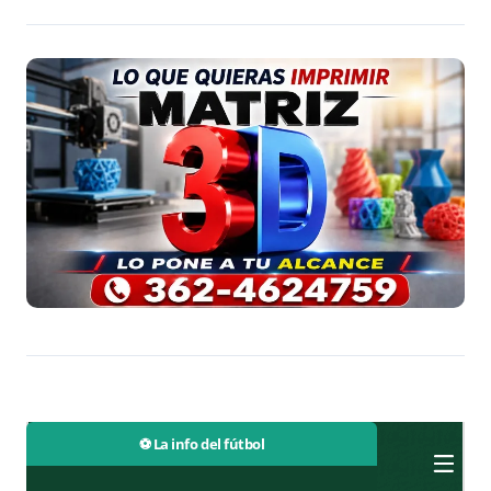
⚽ La info del fútbol