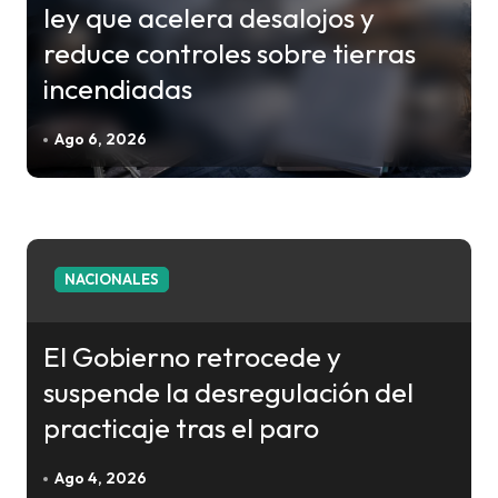
n
ley que acelera desalojos y
d
reduce controles sobre tierras
e
incendiadas
e
n
Ago 6, 2026
t
r
a
d
NACIONALES
a
s
El Gobierno retrocede y
suspende la desregulación del
practicaje tras el paro
Ago 4, 2026