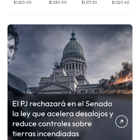
$1,520.00
$1,530.00
$1,577.30
$1,520.40
El PJ rechazará en el Senado
la ley que acelera desalojos y
reduce controles sobre
tierras incendiadas