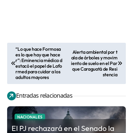
“Lo que hace Formosa
Alerta ambiental por t
N
es lo que hay que hace
ala de árboles y movim
r”: Eminencia médica d
a
iento de suelo en el Par
estacó el papel de Lafo
que Caraguatá de Resi
v
rmed para cuidar a los
stencia
adultos mayores
e
g
Entradas relacionadas
a
c
i
NACIONALES
ó
El PJ rechazará en el Senado la