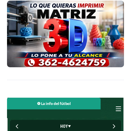
⚽ La info del fútbol