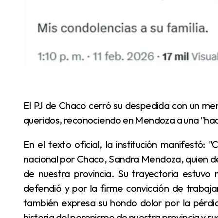
El PJ de Chaco cerró su despedida con un mensaje de acompañamiento para su familia y seres
queridos, reconociendo en Mendoza a una "hace
En el texto oficial, la institución manifestó: "Con profundo pesar despedimos a la exdiputada
nacional por Chaco, Sandra Mendoza, quien deja 
de nuestra provincia. Su trayectoria estuv
defendió y por la firme convicción de trabaja
también expresa su hondo dolor por la pérdi
historia del peronismo de nuestra provincia y rue