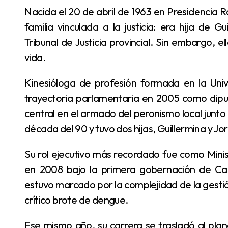
Nacida el 20 de abril de 1963 en Presidencia Roque Sáenz Peña, Sandra Mendoza creció en una
familia vinculada a la justicia: era hija de 
Tribunal de Justicia provincial. Sin embargo, el
vida.
Kinesióloga de profesión formada en la Universidad Nacional del Nordeste (UNNE), inició su
trayectoria parlamentaria en 2005 como diput
central en el armado del peronismo local junto
década del 90 y tuvo dos hijas, Guillermina y Jor
Su rol ejecutivo más recordado fue como Ministra de Salud Pública de Chaco, cargo que asumió
en 2008 bajo la primera gobernación de Capi
estuvo marcado por la complejidad de la gesti
crítico brote de dengue.
Ese mismo año, su carrera se trasladó al plano nacional. Electa como diputada nacional por el