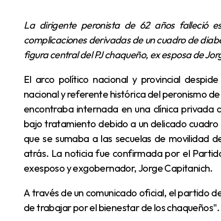
La dirigente peronista de 62 años falleció este miércoles en la Ciudad de Buenos Aires tras
complicaciones derivadas de un cuadro de diabet
figura central del PJ chaqueño, ex esposa de Jor
El arco político nacional y provincial despide este miércoles a Sandra Mendoza, exdiputada
nacional y referente histórica del peronismo de 
encontraba internada en una clínica privada
bajo tratamiento debido a un delicado cuadro
que se sumaba a las secuelas de movilidad d
atrás. La noticia fue confirmada por el Partido
exesposo y exgobernador, Jorge Capitanich.
A través de un comunicado oficial, el partido destacó su "huella imborrable" y su "firme convicción
de trabajar por el bienestar de los chaqueños".