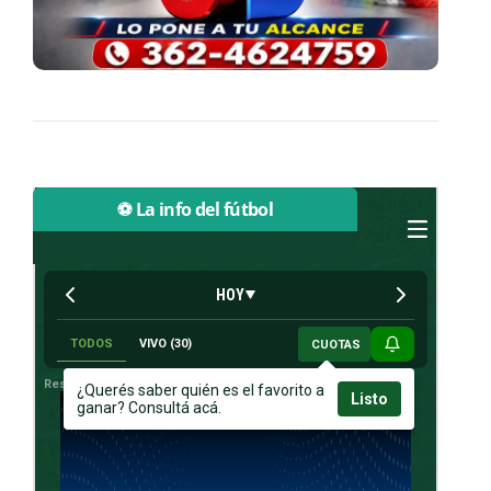
⚽ La info del fútbol