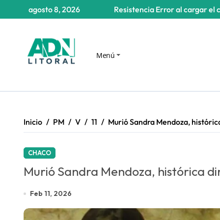
Saltar
agosto 8, 2026
Resistencia
Error al cargar el 
al
contenido
Menú
Inicio
PM
V
11
Murió Sandra Mendoza, histórica
CHACO
Murió Sandra Mendoza, histórica di
Feb 11, 2026