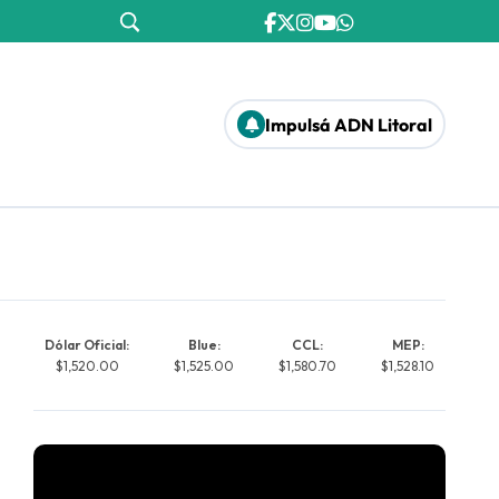
Impulsá ADN Litoral
Dólar Oficial:
Blue:
CCL:
MEP:
$1,520.00
$1,525.00
$1,580.70
$1,528.10