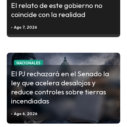
El relato de este gobierno no
d
coincide con la realidad
e
e
Ago 7, 2026
n
t
r
a
NACIONALES
d
El PJ rechazará en el Senado la
a
ley que acelera desalojos y
s
reduce controles sobre tierras
incendiadas
Ago 6, 2026