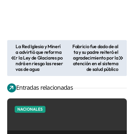
La Red Iglesia y Minerí
Fabricio fue dado de al
N
a advirtió que reforma
ta y su padre reiteró el
r la Ley de Glaciares po
agradecimiento por la
a
ndrá en riesgo las reser
atención en el sistema
v
vas de agua
de salud público
e
g
Entradas relacionadas
a
c
NACIONALES
i
ó
n