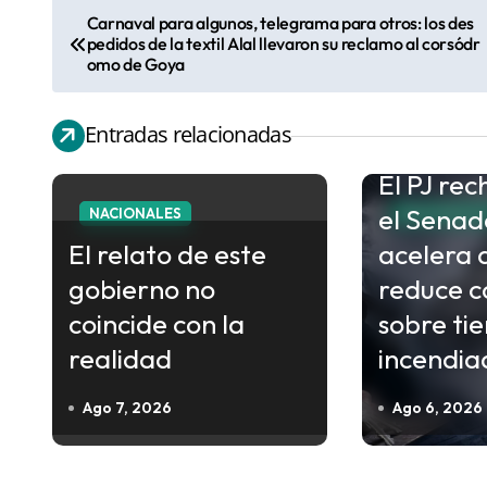
Carnaval para algunos, telegrama para otros: los des
N
pedidos de la textil Alal llevaron su reclamo al corsódr
a
omo de Goya
v
e
Entradas relacionadas
g
El PJ re
a
el Senad
NACIONALES
NACIONALE
c
El relato de este
acelera 
i
gobierno no
reduce c
ó
coincide con la
sobre tie
n
realidad
incendia
d
e
Ago 7, 2026
Ago 6, 2026
e
n