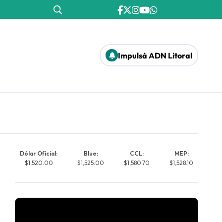
Impulsá ADN Litoral
Dólar Oficial:
Blue:
CCL:
MEP:
$1,520.00
$1,525.00
$1,580.70
$1,528.10