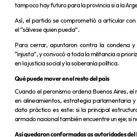
tampoco hay futuro para la provincia si a la Arge
Así, el partido se comprometió a articular con sindicatos y movimientos sociales para enfrentar
el “sálvese quien pueda”.
Para cerrar, apuntaron contra la condena y detención de Cristina Kirchner, calificándola de
“injusta”, y convocó a toda la militancia a prior
en la justicia social y la soberanía política.
Qué puede mover en el resto del país
Cuando el peronismo ordena Buenos Aires, el resto de las provincias toma nota porque impacta
en alineamientos, estrategia parlamentaria y c
dato práctico es este: si la principal estructur
armado nacional también encuentre un eje; si no
Así quedaron conformadas as autoridades del