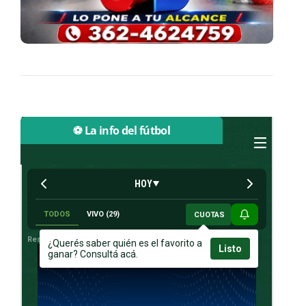
⚽ La info del fútbol