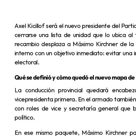
Axel Kicillof será el nuevo presidente del Partido Justicialista de la provincia de Buenos Aires tras
cerrarse una lista de unidad que lo ubica al fr
recambio desplaza a Máximo Kirchner de la 
interno con un objetivo inmediato: evitar una i
electoral.
Qué se definió y cómo quedó el nuevo mapa de
La conducción provincial quedará encabezada por Kicillof, con Verónica Magario como
vicepresidenta primera. En el armado tambié
con roles de vice y secretaría general que b
político.
En ese mismo paquete, Máximo Kirchner pasará a presidir el Congreso partidario, un lugar