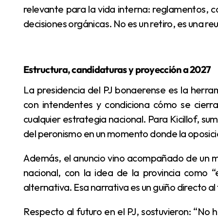
relevante para la vida interna: reglamentos, c
decisiones orgánicas. No es un retiro, es una re
Estructura, candidaturas y proyección a 2027
La presidencia del PJ bonaerense es la herramienta que organiza territorio, disciplina acuerdos
con intendentes y condiciona cómo se cierra
cualquier estrategia nacional. Para Kicillof, su
del peronismo en un momento donde la oposició
Además, el anuncio vino acompañado de un mensaje político de confrontación con el Gobierno
nacional, con la idea de la provincia como
alternativa. Esa narrativa es un guiño directo al
Respecto al futuro en el PJ, sostuvieron: “No hay proyecto nacional posible sin la provincia, pero