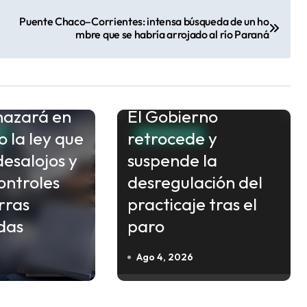
Puente Chaco–Corrientes: intensa búsqueda de un ho
mbre que se habría arrojado al río Paraná
chazará en
El Gobierno
o la ley que
retrocede y
S
NACIONALES
desalojos y
suspende la
ontroles
desregulación del
rras
practicaje tras el
das
paro
Ago 4, 2026