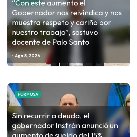
“Con este aumento el
FORMOSA
i
Gobernador nos reivindica y nos
ó
muestra respeto y cariño por
n
nuestro trabajo”, sostuvo
d
docente de Palo Santo
e
e
Ago 8, 2026
n
t
r
a
FORMOSA
d
a
Sin recurrir a deuda, el
s
gobernador Insfrán anunció un
aumento de sueldo del 15%