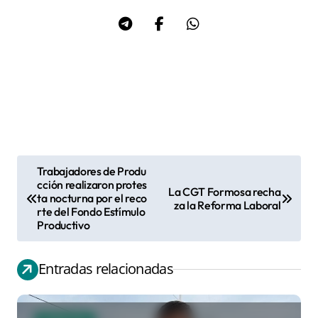
Trabajadores de Produ
N
cción realizaron protes
La CGT Formosa recha
ta nocturna por el reco
a
za la Reforma Laboral
rte del Fondo Estímulo
v
Productivo
e
g
Entradas relacionadas
a
c