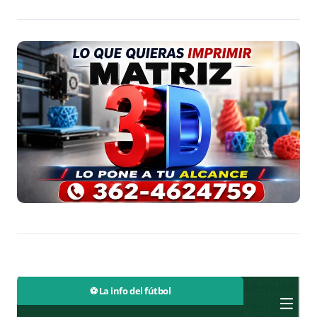
⚽ La info del fútbol