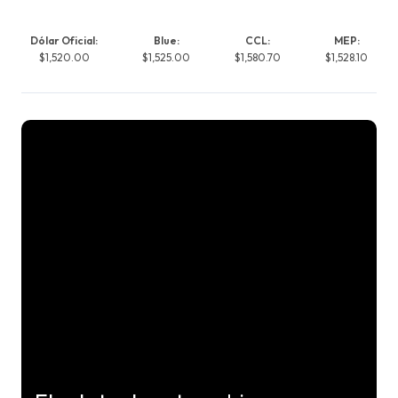
Dólar Oficial:
Blue:
CCL:
MEP:
$1,520.00
$1,525.00
$1,580.70
$1,528.10