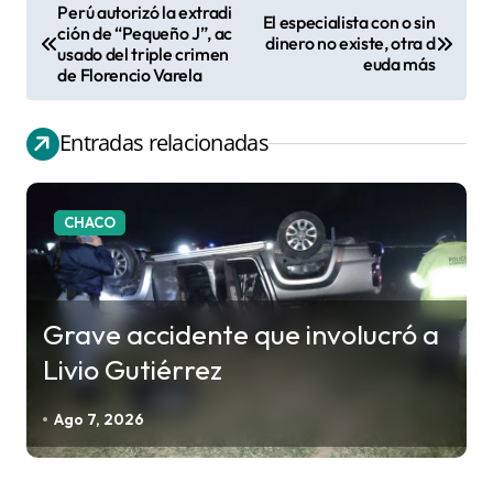
Perú autorizó la extradi
El especialista con o sin
N
ción de “Pequeño J”, ac
dinero no existe, otra d
usado del triple crimen
a
euda más
de Florencio Varela
v
e
Entradas relacionadas
g
a
c
CHACO
i
ó
n
Grave accidente que involucró a
d
Livio Gutiérrez
e
e
Ago 7, 2026
n
t