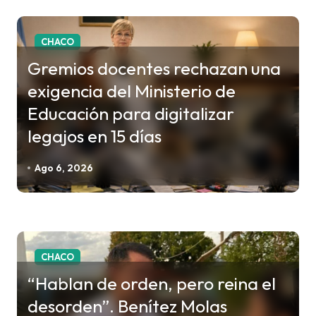
r
a
CHACO
d
Gremios docentes rechazan una
a
exigencia del Ministerio de
s
Educación para digitalizar
legajos en 15 días
Ago 6, 2026
CHACO
“Hablan de orden, pero reina el
desorden”. Benítez Molas