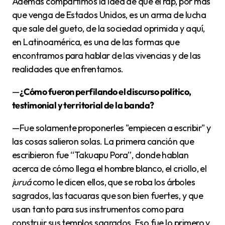
Además compartimos la idea de que el rap, por más
que venga de Estados Unidos, es un arma de lucha
que sale del gueto, de la sociedad oprimida y aquí,
en Latinoamérica, es una de las formas que
encontramos para hablar de las vivencias y de las
realidades que enfrentamos.
—
¿Cómo fueron perfilando el discurso político,
testimonial y territorial de la banda?
—Fue solamente proponerles "empiecen a escribir" y
las cosas salieron solas. La primera canción que
escribieron fue “Takuapu Pora”, donde hablan
acerca de cómo llega el hombre blanco, el criollo, el
juruá
como le dicen ellos, que se roba los árboles
sagrados, las tacuaras que son bien fuertes, y que
usan tanto para sus instrumentos como para
construir sus templos sagrados. Eso fue lo primero y