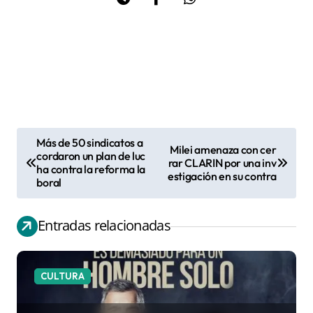
Más de 50 sindicatos a
Milei amenaza con cer
N
cordaron un plan de luc
rar CLARIN por una inv
ha contra la reforma la
a
estigación en su contra
boral
v
e
Entradas relacionadas
g
a
c
CULTURA
i