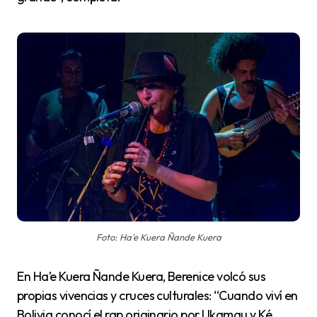
Foto: Ha'e Kuera Ñande Kuera
En Ha’e Kuera Ñande Kuera, Berenice volcó sus
propias vivencias y cruces culturales: “Cuando viví en
Bolivia conocí el rap originario por Ukamau y Ké