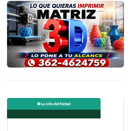
⚽ La info del fútbol