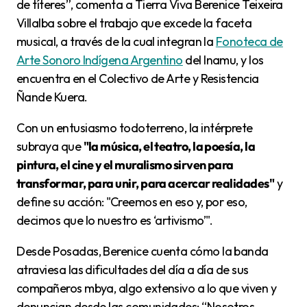
de títeres”, comenta a Tierra Viva Berenice Teixeira
Villalba sobre el trabajo que excede la faceta
musical, a través de la cual integran la
Fonoteca de
Arte Sonoro Indígena Argentino
del Inamu, y los
encuentra en el Colectivo de Arte y Resistencia
Ñande Kuera.
Con un entusiasmo todoterreno, la intérprete
subraya que
"la música, el teatro, la poesía, la
pintura, el cine y el muralismo sirven para
transformar, para unir, para acercar realidades"
y
define su acción: "Creemos en eso y, por eso,
decimos que lo nuestro es ‘artivismo’".
Desde Posadas, Berenice cuenta cómo la banda
atraviesa las dificultades del día a día de sus
compañeros mbya, algo extensivo a lo que viven y
denuncian desde las comunidades: “Nosotros