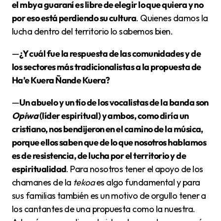
el mbya guaraní es libre de elegir lo que quiera y no
por eso está perdiendo su cultura
. Quienes damos la
lucha dentro del territorio lo sabemos bien.
—
¿Y cuál fue la respuesta de las comunidades y de
los sectores más tradicionalistas a la propuesta de
Ha’e Kuera Ñande Kuera?
—
Un abuelo y un tío de los vocalistas de la banda son
Opiwa
(líder espiritual) y ambos, como diría un
cristiano, nos bendijeron en el camino de la música,
porque ellos saben que de lo que nosotros hablamos
es de resistencia, de lucha por el territorio y de
espiritualidad
. Para nosotros tener el apoyo de los
chamanes de la
tekoa
es algo fundamental y para
sus familias también es un motivo de orgullo tener a
los cantantes de una propuesta como la nuestra.