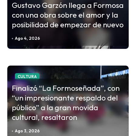
ó
Gustavo Garzón llega a Formosa
n
con una obra sobre el amor y la
d
posibilidad de empezar de nuevo
e
e
Ago 4, 2026
n
t
r
a
CULTURA
d
Finalizó “La Formoseñada”, con
a
“un impresionante respaldo del
s
público” a la gran movida
cultural, resaltaron
Ago 3, 2026