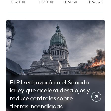
$1,520.00
$1,530.00
$1,577.30
$1,520.40
El PJ rechazará en el Senado
la ley que acelera desalojos y
reduce controles sobre
tierras incendiadas