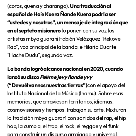
(coros, quena y charango).
Una traducción al
español de Ha’e Kuera Ñande Kuera podría ser
“ustedes y nosotros”, un mensaje de integración que
en el septeto misionero
lo ponen con su voz los
artistas mbya guaraní Fabián Velázquez "Rekove
Rap", voz principal de la banda, e Hilario Duarte
"Hache Dudu", segunda voz.
La banda logró alcance nacional en 2020, cuando
lanzó su disco
Peẽme jevy ñande yvy
(“Devuélvannos nuestras tierras”)
con el apoyo del
Instituto Nacional de la Música (Inamu). Sobre esas
memorias, que atraviesan territorios, idiomas,
cosmovisiones y tiempos, trabajan su arte. Mixturan
la tradición mbya guaraní con sonidos del rap, el hip
hop, la cumbia, el trap, el rock, el reggae y el funk
para construir un discurso arraigado y universal.