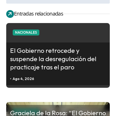
e
g
Entradas relacionadas
a
c
NACIONALES
i
ó
El Gobierno retrocede y
n
suspende la desregulación del
d
practicaje tras el paro
e
e
Ago 4, 2026
n
t
r
a
Graciela de la Rosa: “El Gobierno
NACIONALES
d