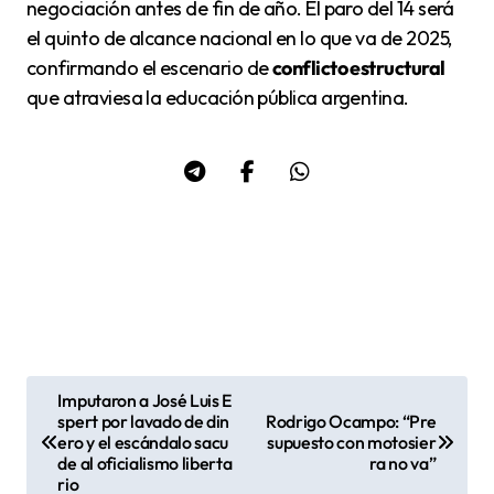
negociación antes de fin de año. El paro del 14 será
el quinto de alcance nacional en lo que va de 2025,
confirmando el escenario de
conflicto estructural
que atraviesa la educación pública argentina.
Imputaron a José Luis E
N
spert por lavado de din
Rodrigo Ocampo: “Pre
ero y el escándalo sacu
supuesto con motosier
a
de al oficialismo liberta
ra no va”
v
rio