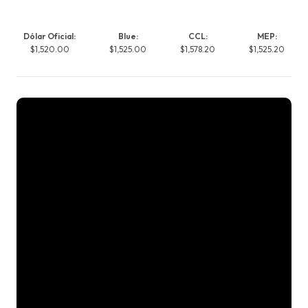
Dólar Oficial:
Blue:
CCL:
MEP:
$1,520.00
$1,525.00
$1,578.20
$1,525.20