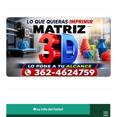
⚽ La info del fútbol