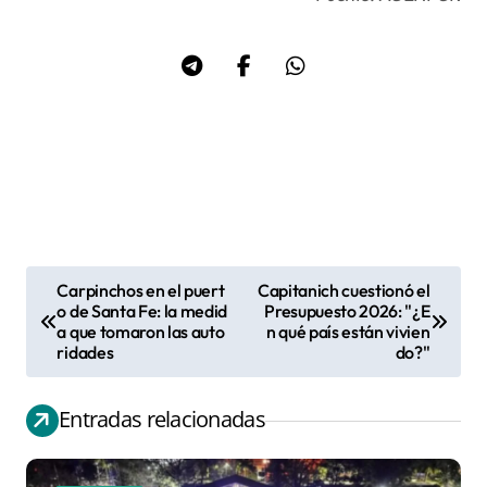
Carpinchos en el puert
Capitanich cuestionó el
N
o de Santa Fe: la medid
Presupuesto 2026: "¿E
a que tomaron las auto
n qué país están vivien
a
ridades
do?"
v
e
Entradas relacionadas
g
a