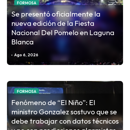
c
FORMOSA
i
Se presentó oficialmente la
ó
nueva edición de la Fiesta
n
Nacional Del Pomelo en Laguna
d
Blanca
e
e
Ago 6, 2026
n
t
r
a
FORMOSA
d
Fenómeno de “El Niño”: El
a
ministro Gonzalez sostuvo que se
s
debe trabajar con datos técnicos