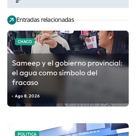
v
o”
e
g
Entradas relacionadas
a
c
CHACO
i
ó
Sameep y el gobierno provincial:
n
el agua como símbolo del
d
fracaso
e
e
Ago 8, 2026
n
t
r
a
POLITICA