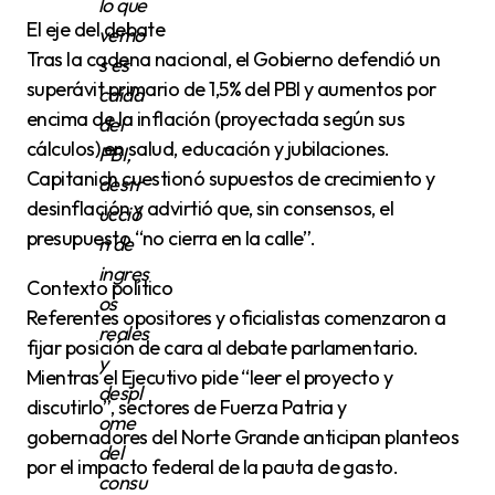
lo que
El eje del debate
vemo
Tras la cadena nacional, el Gobierno defendió un
s es
superávit primario de 1,5% del PBI y aumentos por
caída
encima de la inflación (proyectada según sus
del
cálculos) en salud, educación y jubilaciones.
PBI,
Capitanich cuestionó supuestos de crecimiento y
destr
desinflación y advirtió que, sin consensos, el
ucció
presupuesto “no cierra en la calle”.
n de
ingres
Contexto político
os
Referentes opositores y oficialistas comenzaron a
reales
fijar posición de cara al debate parlamentario.
y
Mientras el Ejecutivo pide “leer el proyecto y
despl
discutirlo”, sectores de Fuerza Patria y
ome
gobernadores del Norte Grande anticipan planteos
del
por el impacto federal de la pauta de gasto.
consu