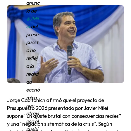
anunc
io de
@JMil
ei
del
presu
puest
o no
reflej
a la
realid
ad
econó
mica
Jorge Capitanich afirmó que el proyecto de
que
Presupuesto 2026 presentado por Javier Milei
atravi
supone “un ajuste brutal con consecuencias reales”
esa el
y una “negación sistemática de la crisis”. Según
puebl