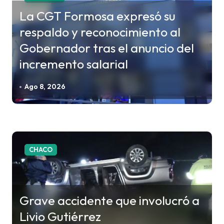
d
La CGT Formosa expresó su
a
respaldo y reconocimiento al
s
Gobernador tras el anuncio del
incremento salarial
Ago 8, 2026
CHACO
Grave accidente que involucró a
Livio Gutiérrez