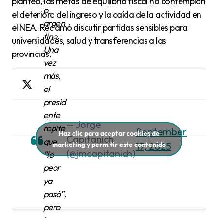
planteó, las metas de equilibrio fiscal no contemplan
o
el deterioro del ingreso y la caída de la actividad en
argen
el NEA. Reclamó discutir partidas sensibles para
tino.
universidades, salud y transferencias a las
Una
provincias.
vez
más,
el
presid
ente
— Jorge
repite
September
Haz clic para aceptar cookies de
Capitanich
que
marketing y permitir este contenido
17, 2025
(@jmcapitanich)
“lo
peor
ya
pasó”,
pero