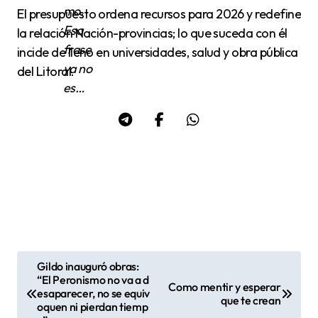
mo.
El presupuesto ordena recursos para 2026 y redefine
Esa
la relación Nación-provincias; lo que suceda con él
frase
incide de lleno en universidades, salud y obra pública
ya no
del Litoral.
es…
Gildo inauguró obras:
N
“El Peronismo no va a d
Como mentir y esperar
esaparecer, no se equiv
a
que te crean
oquen ni pierdan tiemp