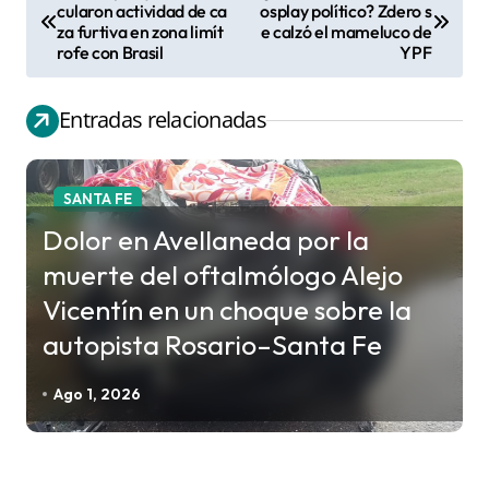
N
cularon actividad de ca
osplay político? Zdero s
za furtiva en zona limít
e calzó el mameluco de
a
rofe con Brasil
YPF
v
e
Entradas relacionadas
g
a
c
SANTA FE
i
Dolor en Avellaneda por la
ó
muerte del oftalmólogo Alejo
n
Vicentín en un choque sobre la
d
autopista Rosario–Santa Fe
e
e
Ago 1, 2026
n
t