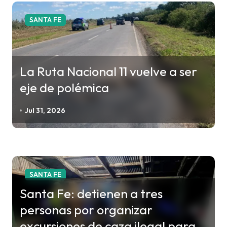
r
a
SANTA FE
d
a
s
La Ruta Nacional 11 vuelve a ser
eje de polémica
Jul 31, 2026
SANTA FE
Santa Fe: detienen a tres
personas por organizar
excursiones de caza ilegal para